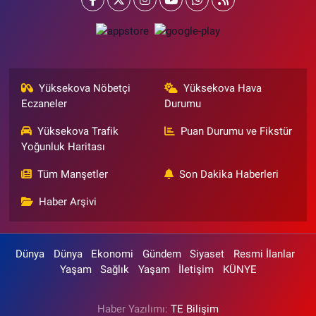
Yüksekova Nöbetçi
Yüksekova Hava
Eczaneler
Durumu
Yüksekova Trafik
Puan Durumu ve Fikstür
Yoğunluk Haritası
Tüm Manşetler
Son Dakika Haberleri
Haber Arşivi
Dünya
Dünya
Ekonomi
Gündem
Siyaset
Resmi İlanlar
Yaşam
Sağlık
Yaşam
İletişim
KÜNYE
Haber Yazılımı:
TE Bilişim