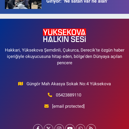
Giriyor: "Ne satan var ne alan"
Hakkari, Yüksekova Şemdinli, Çukurca, Derecik'te özgün haber
içeriğiyle okuyucusuna hitap eden, bölge'den Dünyaya açılan
pencere
Güngör Mah Akasya Sokak No:4 Yüksekova
05423889110
[email protected]