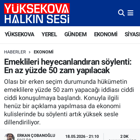
Yüksekova Nöbetçi Eczaneler
YÜKSEKOVA
YEREL
GÜNDEM
EKONOMİ
SİYAS
Yüksekova Hava Durumu
HABERLER
EKONOMI
Yüksekova Trafik Yoğunluk Haritası
Emeklileri heyecanlandıran söylenti:
En az yüzde 50 zam yapılacak
Süper Lig Puan Durumu ve Fikstür
Olası bir erken seçim durumunda hükümetin
Tüm Manşetler
emeklilere yüzde 50 zam yapacağı iddiası ciddi
ciddi konuşulmaya başlandı. Konuyla ilgili
Son Dakika Haberleri
henüz bir açıklama yapılmasa da ekonomi
kulislerinde bu söylenti artık yüksek sesle
Haber Arşivi
dillendiriliyor.
ERKAN ÇOBANOĞLU
18.05.2026 - 21:10
2 DK