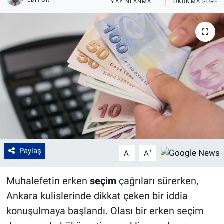
EDITÖR
YAYINLANMA
OKUNMA SÜRES
Paylaş
-
+
A
A
Muhalefetin erken
seçim
çağrıları sürerken,
Ankara kulislerinde dikkat çeken bir iddia
konuşulmaya başlandı. Olası bir erken seçim