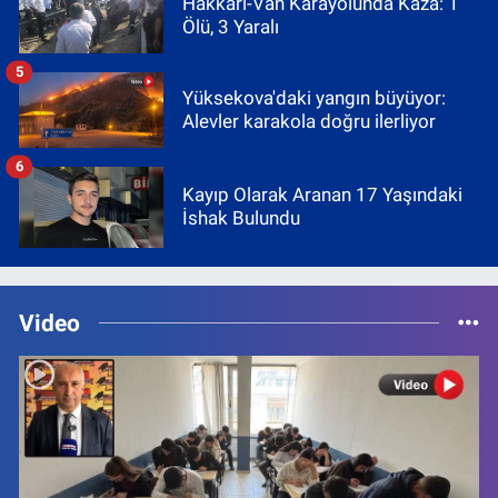
Hakkâri-Van Karayolunda Kaza: 1
Ölü, 3 Yaralı
5
Yüksekova'daki yangın büyüyor:
Alevler karakola doğru ilerliyor
6
Kayıp Olarak Aranan 17 Yaşındaki
İshak Bulundu
Video