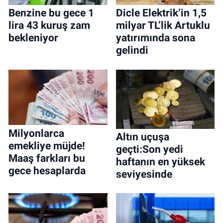
Benzine bu gece 1
Dicle Elektrik’in 1,5
lira 43 kuruş zam
milyar TL’lik Artuklu
bekleniyor
yatırımında sona
gelindi
Milyonlarca
Altın uçuşa
emekliye müjde!
geçti:Son yedi
Maaş farkları bu
haftanın en yüksek
gece hesaplarda
seviyesinde