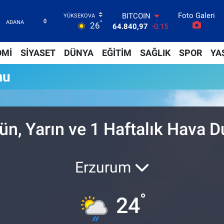
Foto Galeri
BITCOIN
°
26
64.840,97
-0.15
DOLAR
47,7436
0.18
OMİ
SİYASET
DÜNYA
EĞİTİM
SAĞLIK
SPOR
YA
EURO
55,2510
0.32
mu
STERLİN
64,4811
0.38
GRAM ALTIN
6660.55
0
BİST100
ün, Yarın ve 1 Haftalık Hava 
13.779
-14
Erzurum
°
24