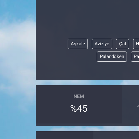
Aşkale
Aziziye
Çat
H
Palandöken
Pa
NEM
%45