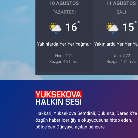
10 AĞUSTOS
11 AĞUSTOS
PAZARTESI
SALI
°
°
16
15
Yakınlarda Yer Yer Yağmur
Yakınlarda Yer Yer Y
Nem: %74
Nem: %72
Rüzgar: 4.31 m/s
Rüzgar: 4.31 m/s
Hakkari, Yüksekova Şemdinli, Çukurca, Derecik'te
özgün haber içeriğiyle okuyucusuna hitap eden,
bölge'den Dünyaya açılan pencere