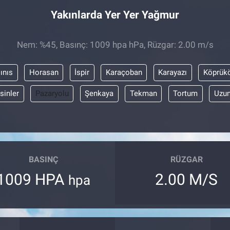
Yakınlarda Yer Yer Yağmur
Nem: %45, Basınç: 1009 hpa hPa, Rüzgar: 2.00 m/s
ınıs
Horasan
İspir
Karaçoban
Karayazı
Köprük
sinler
Pazaryolu
Şenkaya
Tekman
Tortum
Uzun
BASINÇ
RÜZGAR
1009 HPA
2.00 M/S
hpa