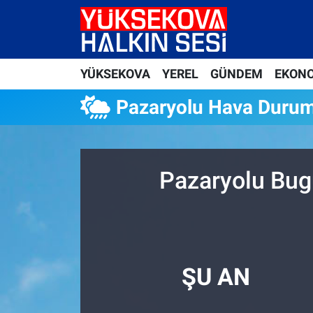
Yüksekova Nöbetçi Eczaneler
YÜKSEKOVA
YEREL
GÜNDEM
EKON
Yüksekova Hava Durumu
Pazaryolu Hava Duru
Yüksekova Trafik Yoğunluk Haritası
Süper Lig Puan Durumu ve Fikstür
Pazaryolu Bug
Tüm Manşetler
Son Dakika Haberleri
Haber Arşivi
ŞU AN