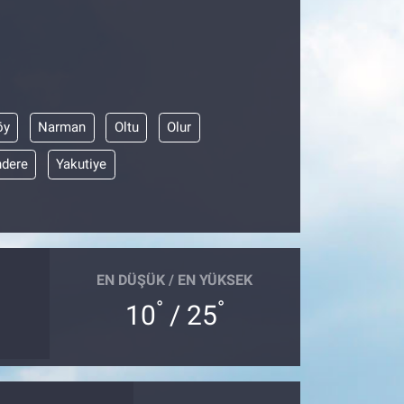
öy
Narman
Oltu
Olur
dere
Yakutiye
EN DÜŞÜK / EN YÜKSEK
°
°
10
/ 25