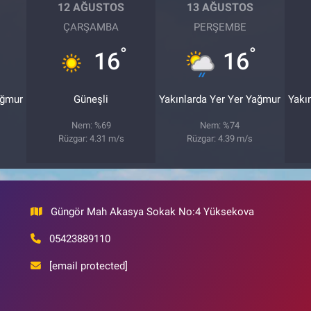
12 AĞUSTOS
13 AĞUSTOS
ÇARŞAMBA
PERŞEMBE
°
°
16
16
ağmur
Güneşli
Yakınlarda Yer Yer Yağmur
Yakı
Nem: %69
Nem: %74
Rüzgar: 4.31 m/s
Rüzgar: 4.39 m/s
Güngör Mah Akasya Sokak No:4 Yüksekova
05423889110
[email protected]