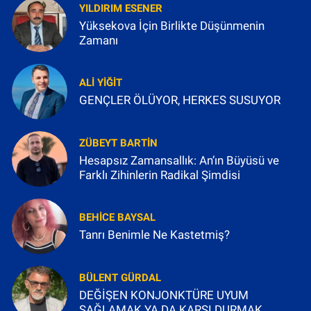
YILDIRIM ESENER
Yüksekova İçin Birlikte Düşünmenin
Zamanı
ALI YIĞIT
GENÇLER ÖLÜYOR, HERKES SUSUYOR
ZÜBEYT BARTIN
Hesapsız Zamansallık: An’ın Büyüsü ve
Farklı Zihinlerin Radikal Şimdisi
BEHICE BAYSAL
Tanrı Benimle Ne Kastetmiş?
BÜLENT GÜRDAL
DEĞİŞEN KONJONKTÜRE UYUM
SAĞLAMAK YA DA KARŞI DURMAK