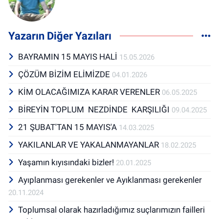
Yazarın Diğer Yazıları
BAYRAMIN 15 MAYIS HALİ
15.05.2026
ÇÖZÜM BİZİM ELİMİZDE
04.01.2026
KİM OLACAĞIMIZA KARAR VERENLER
06.05.2025
BİREYİN TOPLUM NEZDİNDE KARŞILIĞI
09.04.2025
21 ŞUBAT'TAN 15 MAYIS'A
14.03.2025
YAKILANLAR VE YAKALANMAYANLAR
18.02.2025
Yaşamın kıyısındaki bizler!
20.01.2025
Ayıplanması gerekenler ve Ayıklanması gerekenler
20.11.2024
Toplumsal olarak hazırladığımız suçlarımızın failleri