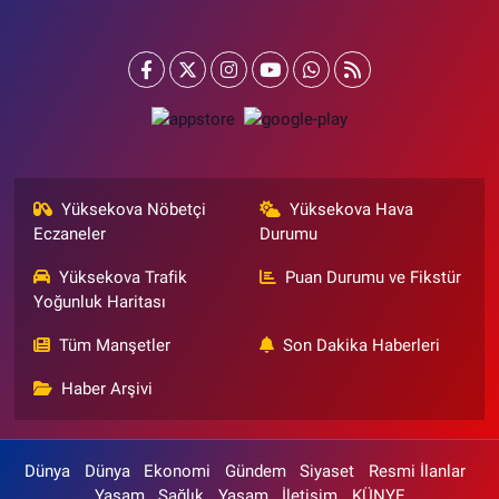
Yüksekova Nöbetçi
Yüksekova Hava
Eczaneler
Durumu
Yüksekova Trafik
Puan Durumu ve Fikstür
Yoğunluk Haritası
Tüm Manşetler
Son Dakika Haberleri
Haber Arşivi
Dünya
Dünya
Ekonomi
Gündem
Siyaset
Resmi İlanlar
Yaşam
Sağlık
Yaşam
İletişim
KÜNYE