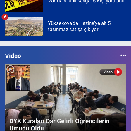
Van’da silahlı kavga: 6 kişi yaralandı
6
Yüksekova'da Hazine'ye ait 5
taşınmaz satışa çıkıyor
Video
DYK Kursları Dar Gelirli Öğrencilerin
Umudu Oldu