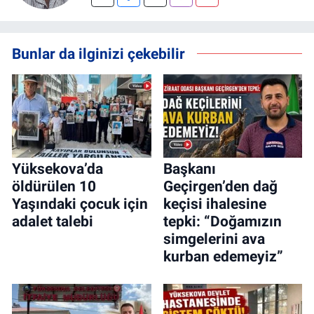
Bunlar da ilginizi çekebilir
Yüksekova’da
Başkanı
öldürülen 10
Geçirgen’den dağ
Yaşındaki çocuk için
keçisi ihalesine
adalet talebi
tepki: “Doğamızın
simgelerini ava
kurban edemeyiz”