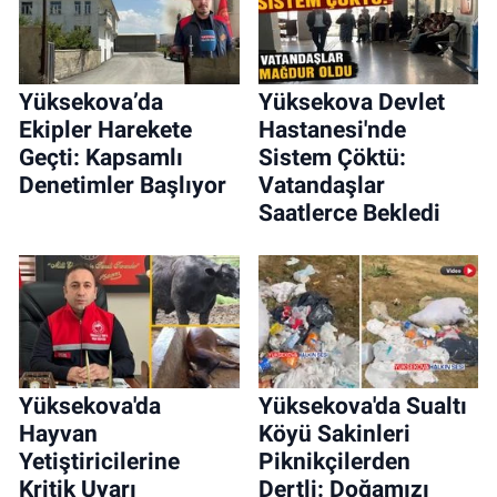
Yüksekova’da
Yüksekova Devlet
Ekipler Harekete
Hastanesi'nde
Geçti: Kapsamlı
Sistem Çöktü:
Denetimler Başlıyor
Vatandaşlar
Saatlerce Bekledi
Yüksekova'da
Yüksekova'da Sualtı
Hayvan
Köyü Sakinleri
Yetiştiricilerine
Piknikçilerden
Kritik Uyarı
Dertli: Doğamızı