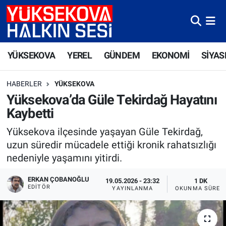
Yüksekova Nöbetçi Eczaneler
YÜKSEKOVA
YEREL
GÜNDEM
EKONOMİ
SİYAS
Yüksekova Hava Durumu
HABERLER
YÜKSEKOVA
Yüksekova Trafik Yoğunluk Haritası
Yüksekova’da Güle Tekirdağ Hayatını
Kaybetti
Süper Lig Puan Durumu ve Fikstür
Yüksekova ilçesinde yaşayan Güle Tekirdağ,
Tüm Manşetler
uzun süredir mücadele ettiği kronik rahatsızlığı
nedeniyle yaşamını yitirdi.
Son Dakika Haberleri
ERKAN ÇOBANOĞLU
19.05.2026 - 23:32
1 DK
EDITÖR
YAYINLANMA
OKUNMA SÜRES
Haber Arşivi