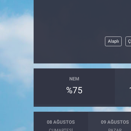
Alaplı
Ç
NEM
%75
08 AĞUSTOS
09 AĞUSTOS
CUMARTESI
PAZAR