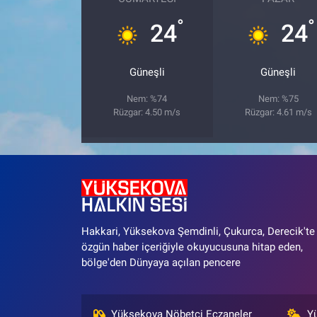
°
°
24
24
Güneşli
Güneşli
Nem: %74
Nem: %75
Rüzgar: 4.50 m/s
Rüzgar: 4.61 m/s
Hakkari, Yüksekova Şemdinli, Çukurca, Derecik'te
özgün haber içeriğiyle okuyucusuna hitap eden,
bölge'den Dünyaya açılan pencere
Yüksekova Nöbetçi Eczaneler
Y