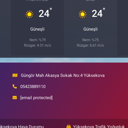
°
°
24
24
Güneşli
Güneşli
Nem: %79
Nem: %75
Rüzgar: 4.31 m/s
Rüzgar: 6.61 m/s
Güngör Mah Akasya Sokak No:4 Yüksekova
05423889110
[email protected]
üksekova Hava Durumu
Yüksekova Trafik Yoğunluk