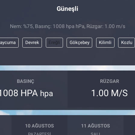
Güneşli
Nem: %75, Basınç: 1008 hpa hPa, Rüzgar: 1.00 m/s
aycuma
Devrek
Ereğli
Gökçebey
Kilimli
Kozlu
BASINÇ
RÜZGAR
1008 HPA
1.00 M/S
hpa
10 AĞUSTOS
11 AĞUSTOS
PAZARTESI
SALI