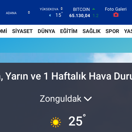
Foto Galeri
BITCOIN
°
15
65.130,04
1.2
DOLAR
47,7106
0.17
OMİ
SİYASET
DÜNYA
EĞİTİM
SAĞLIK
SPOR
YA
EURO
55,1652
0.27
STERLİN
64,4046
0.35
GRAM ALTIN
6618.49
2.12
BİST100
, Yarın ve 1 Haftalık Hava D
13.773
-19
Zonguldak
°
25