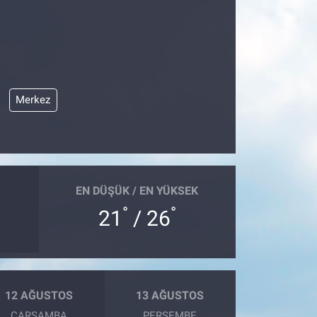
Merkez
EN DÜŞÜK / EN YÜKSEK
°
°
21
/ 26
12 AĞUSTOS
13 AĞUSTOS
ÇARŞAMBA
PERŞEMBE