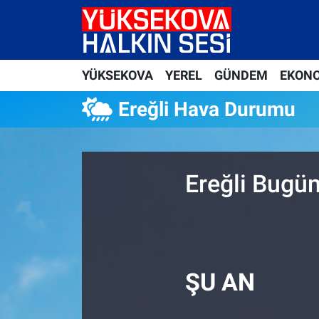
Yüksekova Nöbetçi Eczaneler
YÜKSEKOVA
YEREL
GÜNDEM
EKON
Yüksekova Hava Durumu
Ereğli Hava Durumu
Yüksekova Trafik Yoğunluk Haritası
Süper Lig Puan Durumu ve Fikstür
Ereğli Bugün
Tüm Manşetler
Son Dakika Haberleri
Haber Arşivi
ŞU AN