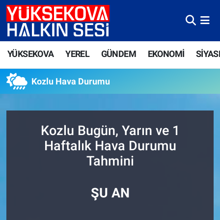
Yüksekova Nöbetçi Eczaneler
YÜKSEKOVA
YEREL
GÜNDEM
EKONOMİ
SİYAS
Yüksekova Hava Durumu
Kozlu Hava Durumu
Yüksekova Trafik Yoğunluk Haritası
Süper Lig Puan Durumu ve Fikstür
Kozlu Bugün, Yarın ve 1
Tüm Manşetler
Haftalık Hava Durumu
Tahmini
Son Dakika Haberleri
Haber Arşivi
ŞU AN