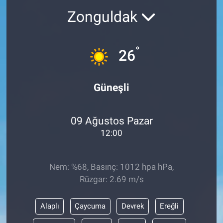
Zonguldak
°
26
Güneşli
09 Ağustos Pazar
12:00
Nem: %68, Basınç: 1012 hpa hPa,
Rüzgar: 2.69 m/s
Alaplı
Çaycuma
Devrek
Ereğli