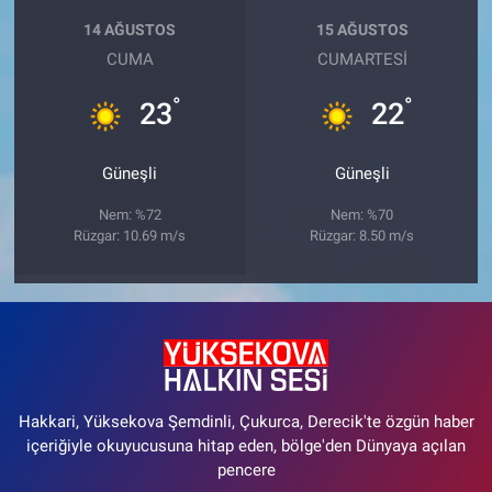
14 AĞUSTOS
15 AĞUSTOS
CUMA
CUMARTESI
°
°
23
22
Güneşli
Güneşli
Nem: %72
Nem: %70
Rüzgar: 10.69 m/s
Rüzgar: 8.50 m/s
Hakkari, Yüksekova Şemdinli, Çukurca, Derecik'te özgün haber
içeriğiyle okuyucusuna hitap eden, bölge'den Dünyaya açılan
pencere