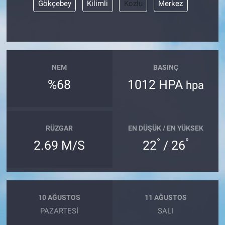
Gökçebey
Kilimli
Kozlu
Merkez
NEM
BASINÇ
%68
1012 HPA
hpa
RÜZGAR
EN DÜŞÜK / EN YÜKSEK
°
°
2.69 M/S
22
/ 26
10 AĞUSTOS
11 AĞUSTOS
PAZARTESI
SALI