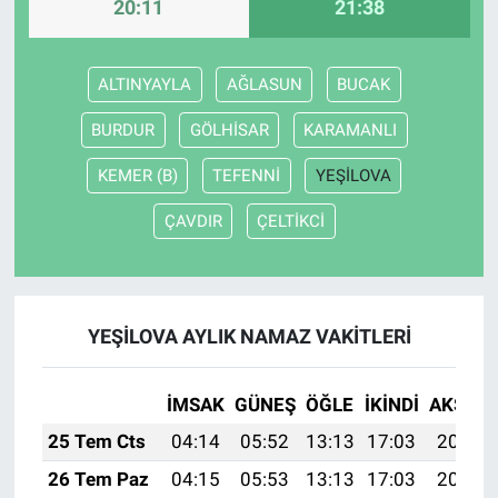
20:11
21:38
ALTINYAYLA
AĞLASUN
BUCAK
BURDUR
GÖLHİSAR
KARAMANLI
KEMER (B)
TEFENNİ
YEŞİLOVA
ÇAVDIR
ÇELTİKCİ
YEŞİLOVA AYLIK NAMAZ VAKITLERI
İMSAK
GÜNEŞ
ÖĞLE
İKINDI
AKŞAM
25 Tem Cts
04:14
05:52
13:13
17:03
20:23
26 Tem Paz
04:15
05:53
13:13
17:03
20:22