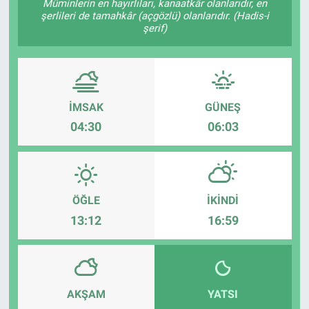
Müminlerin en hayırlıları, kanaatkâr olanlarıdır, en
şerlileri de tamahkâr (açgözlü) olanlarıdır. (Hadis-i
şerif)
İMSAK
GÜNEŞ
04:30
06:03
ÖĞLE
İKINDI
13:12
16:59
AKŞAM
YATSI