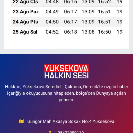
22 Ağu Cts
04:48
06:16
13:09
16:52
19:52
23 Ağu Paz
04:49
06:17
13:09
16:51
19:51
24 Ağu Pts
04:50
06:17
13:09
16:51
19:50
25 Ağu Sal
04:52
06:18
13:08
16:50
19:48
Hakkari, Yüksekova Şemdinli, Çukurca, Derecik'te özgün haber
içeriğiyle okuyucusuna hitap eden, bölge'den Dünyaya açılan
pencere
Güngör Mah Akasya Sokak No:4 Yüksekova
05423889110