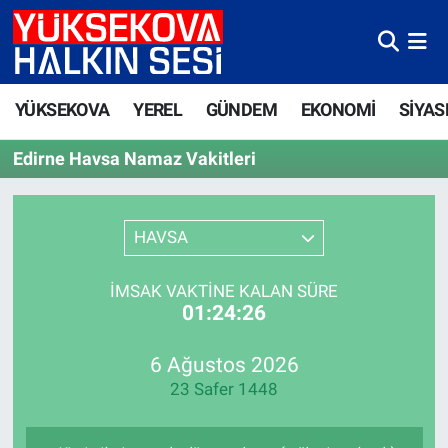
Yüksekova Nöbetçi Eczaneler
YÜKSEKOVA
YEREL
GÜNDEM
EKONOMİ
SİYAS
Yüksekova Hava Durumu
Edirne Havsa Namaz Vakitleri
Yüksekova Trafik Yoğunluk Haritası
Süper Lig Puan Durumu ve Fikstür
HAVSA
Tüm Manşetler
İMSAK VAKTINE KALAN SÜRE
01:24:26
Son Dakika Haberleri
6 Ağustos 2026
Haber Arşivi
23 Safer 1448