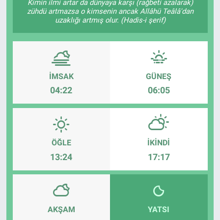
Kimin ilmi artar da dünyaya karşı (rağbeti azalarak)
zühdü artmazsa o kimsenin ancak Allâhü Teâlâ'dan
uzaklığı artmış olur. (Hadis-i şerif)
İMSAK
GÜNEŞ
04:22
06:05
ÖĞLE
İKINDI
13:24
17:17
AKŞAM
YATSI