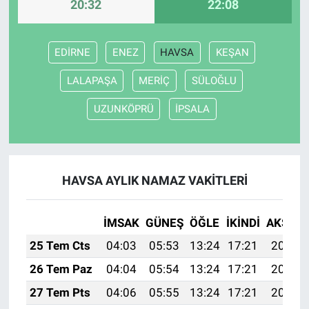
20:32
22:08
EDİRNE
ENEZ
HAVSA
KEŞAN
LALAPAŞA
MERİÇ
SÜLOĞLU
UZUNKÖPRÜ
İPSALA
HAVSA AYLIK NAMAZ VAKITLERI
İMSAK
GÜNEŞ
ÖĞLE
İKINDI
AKŞAM
25 Tem Cts
04:03
05:53
13:24
17:21
20:45
26 Tem Paz
04:04
05:54
13:24
17:21
20:44
27 Tem Pts
04:06
05:55
13:24
17:21
20:43