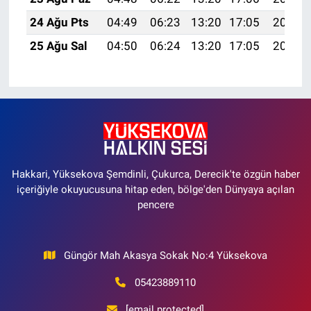
24 Ağu Pts
04:49
06:23
13:20
17:05
20:07
25 Ağu Sal
04:50
06:24
13:20
17:05
20:06
Hakkari, Yüksekova Şemdinli, Çukurca, Derecik'te özgün haber
içeriğiyle okuyucusuna hitap eden, bölge'den Dünyaya açılan
pencere
Güngör Mah Akasya Sokak No:4 Yüksekova
05423889110
[email protected]