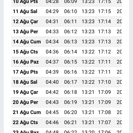
10 Ağu Pts
04:28
06:09
13:23
17:15
20:27
11 Ağu Sal
04:29
06:10
13:23
17:15
20:26
12 Ağu Çar
04:31
06:11
13:23
17:14
20:25
13 Ağu Per
04:33
06:12
13:23
17:13
20:23
14 Ağu Cum
04:34
06:13
13:23
17:13
20:22
15 Ağu Cts
04:36
06:14
13:22
17:12
20:21
16 Ağu Paz
04:37
06:15
13:22
17:11
20:19
17 Ağu Pts
04:39
06:16
13:22
17:11
20:18
18 Ağu Sal
04:40
06:17
13:22
17:10
20:16
19 Ağu Çar
04:42
06:18
13:21
17:09
20:15
20 Ağu Per
04:43
06:19
13:21
17:09
20:13
21 Ağu Cum
04:45
06:20
13:21
17:08
20:12
22 Ağu Cts
04:46
06:21
13:21
17:07
20:10
23 Ağu Paz
04:48
06:22
13:20
17:06
20:09