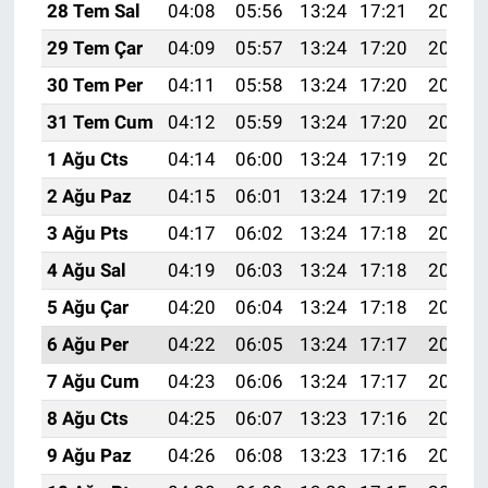
28 Tem Sal
04:08
05:56
13:24
17:21
20:42
29 Tem Çar
04:09
05:57
13:24
17:20
20:41
30 Tem Per
04:11
05:58
13:24
17:20
20:40
31 Tem Cum
04:12
05:59
13:24
17:20
20:39
1 Ağu Cts
04:14
06:00
13:24
17:19
20:38
2 Ağu Paz
04:15
06:01
13:24
17:19
20:37
3 Ağu Pts
04:17
06:02
13:24
17:18
20:36
4 Ağu Sal
04:19
06:03
13:24
17:18
20:35
5 Ağu Çar
04:20
06:04
13:24
17:18
20:34
6 Ağu Per
04:22
06:05
13:24
17:17
20:32
7 Ağu Cum
04:23
06:06
13:24
17:17
20:31
8 Ağu Cts
04:25
06:07
13:23
17:16
20:30
9 Ağu Paz
04:26
06:08
13:23
17:16
20:29