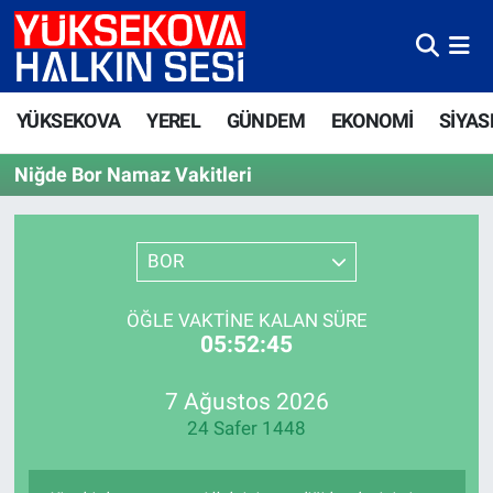
Yüksekova Nöbetçi Eczaneler
YÜKSEKOVA
YEREL
GÜNDEM
EKONOMİ
SİYAS
Yüksekova Hava Durumu
Niğde Bor Namaz Vakitleri
Yüksekova Trafik Yoğunluk Haritası
Süper Lig Puan Durumu ve Fikstür
BOR
Tüm Manşetler
ÖĞLE VAKTINE KALAN SÜRE
05:52:45
Son Dakika Haberleri
7 Ağustos 2026
Haber Arşivi
24 Safer 1448