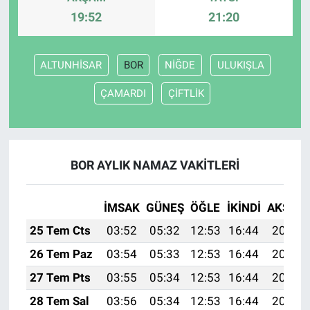
19:52
21:20
ALTUNHİSAR
BOR
NİĞDE
ULUKIŞLA
ÇAMARDI
ÇİFTLİK
BOR AYLIK NAMAZ VAKITLERI
İMSAK
GÜNEŞ
ÖĞLE
İKINDI
AKŞAM
25 Tem Cts
03:52
05:32
12:53
16:44
20:05
26 Tem Paz
03:54
05:33
12:53
16:44
20:04
27 Tem Pts
03:55
05:34
12:53
16:44
20:03
28 Tem Sal
03:56
05:34
12:53
16:44
20:02