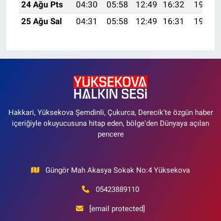
24 Ağu Pts
04:30
05:58
12:49
16:32
19:31
25 Ağu Sal
04:31
05:58
12:49
16:31
19:30
Hakkari, Yüksekova Şemdinli, Çukurca, Derecik'te özgün haber
içeriğiyle okuyucusuna hitap eden, bölge'den Dünyaya açılan
pencere
Güngör Mah Akasya Sokak No:4 Yüksekova
05423889110
[email protected]