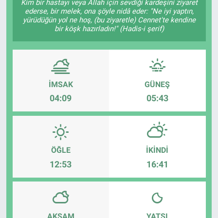
Kim bir hastayı veya Allah için sevdiği kardeşini ziyaret
ederse, bir melek, ona şöyle nidâ eder: "Ne iyi yaptın,
yürüdüğün yol ne hoş, (bu ziyaretle) Cennet'te kendine
bir köşk hazırladın!" (Hadis-i şerif)
İMSAK
GÜNEŞ
04:09
05:43
ÖĞLE
İKINDI
12:53
16:41
AKŞAM
YATSI