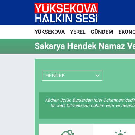
Yüksekova Nöbetçi Eczaneler
YÜKSEKOVA
YEREL
GÜNDEM
EKON
Yüksekova Hava Durumu
Sakarya Hendek Namaz Vak
Yüksekova Trafik Yoğunluk Haritası
Süper Lig Puan Durumu ve Fikstür
HENDEK
Tüm Manşetler
Son Dakika Haberleri
Kâdılar üçtür. Bunlardan ikisi Cehennem'dedir
Bir kâdı bilmeksizin hüküm verir ve insanla
Haber Arşivi