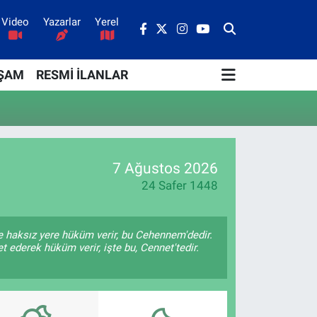
Video
Yazarlar
Yerel
ŞAM
RESMİ İLANLAR
7 Ağustos 2026
24 Safer 1448
le haksız yere hüküm verir, bu Cehennem'dedir.
t ederek hüküm verir, işte bu, Cennet'tedir.