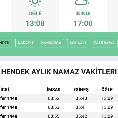
ÖĞLE
İKINDI
13:08
17:00
NDEK
KARASU
KAYNARCA
KOCAALİ
PAMUKOVA
HENDEK AYLIK NAMAZ VAKITLERI
İCRİ
İMSAK
GÜNEŞ
ÖĞLE
fer 1448
03:52
05:40
13:09
fer 1448
03:53
05:41
13:09
fer 1448
03:55
05:42
13:09