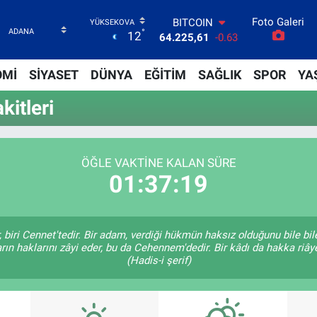
Foto Galeri
BITCOIN
°
12
64.225,61
-0.63
DOLAR
47,6704
0
OMİ
SİYASET
DÜNYA
EĞİTİM
SAĞLIK
SPOR
YA
EURO
55,0406
-0.08
itleri
STERLİN
64,2143
0
GRAM ALTIN
6510.40
0.45
ÖĞLE VAKTINE KALAN SÜRE
BİST100
01:37:18
13.799
70
, biri Cennet'tedir. Bir adam, verdiği hükmün haksız olduğunu bile bi
rın haklarını zâyi eder, bu da Cehennem'dedir. Bir kâdı da hakka riâye
(Hadis-i şerif)