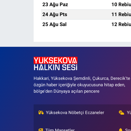
23 Ağu Paz
10 Rebiu
24 Ağu Pts
11 Rebiu
25 Ağu Sal
12 Rebiu
Hakkari, Yüksekova Şemdinli, Çukurca, Derecik'te
özgün haber içeriğiyle okuyucusuna hitap eden,
bölge'den Dünyaya açılan pencere
Yüksekova Nöbetçi Eczaneler
Y
Tüm Manşetler
So