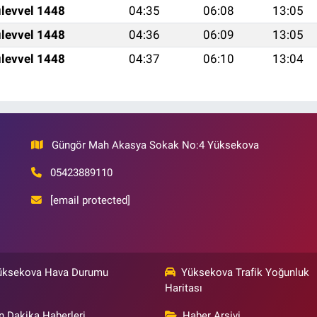
levvel 1448
04:35
06:08
13:05
levvel 1448
04:36
06:09
13:05
levvel 1448
04:37
06:10
13:04
Güngör Mah Akasya Sokak No:4 Yüksekova
05423889110
[email protected]
üksekova Hava Durumu
Yüksekova Trafik Yoğunluk
Haritası
n Dakika Haberleri
Haber Arşivi