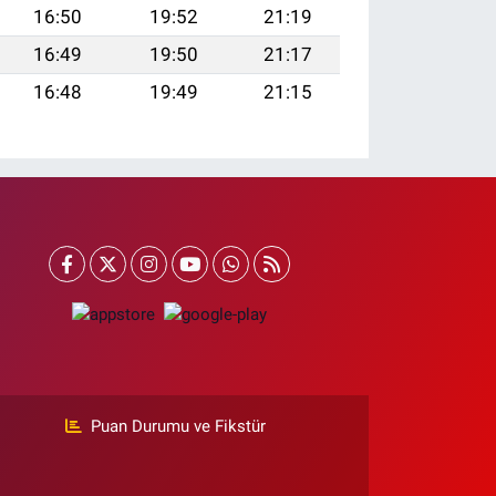
16:50
19:52
21:19
16:49
19:50
21:17
16:48
19:49
21:15
Puan Durumu ve Fikstür