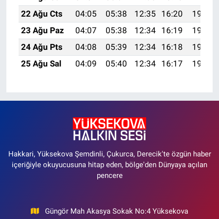
22 Ağu Cts
04:05
05:38
12:35
16:20
19:22
23 Ağu Paz
04:07
05:38
12:34
16:19
19:20
24 Ağu Pts
04:08
05:39
12:34
16:18
19:19
25 Ağu Sal
04:09
05:40
12:34
16:17
19:17
Hakkari, Yüksekova Şemdinli, Çukurca, Derecik'te özgün haber
içeriğiyle okuyucusuna hitap eden, bölge'den Dünyaya açılan
pencere
Güngör Mah Akasya Sokak No:4 Yüksekova