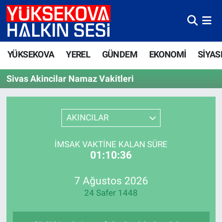
Yüksekova Nöbetçi Eczaneler
YÜKSEKOVA
YEREL
GÜNDEM
EKONOMİ
SİYAS
Yüksekova Hava Durumu
Sivas Akincilar Namaz Vakitleri
Yüksekova Trafik Yoğunluk Haritası
Süper Lig Puan Durumu ve Fikstür
AKINCILAR
Tüm Manşetler
İMSAK VAKTINE KALAN SÜRE
01:10:36
Son Dakika Haberleri
7 Ağustos 2026
Haber Arşivi
24 Safer 1448