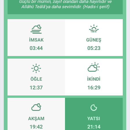
Güçlü bir mümin, zayıf olandan daha hayırlıdır ve
Allâhü Teâlâ'ya daha sevimlidir. (Hadis-i şerif)
İMSAK
GÜNEŞ
03:44
05:23
ÖĞLE
İKINDI
12:37
16:29
AKŞAM
YATSI
19:42
21:14