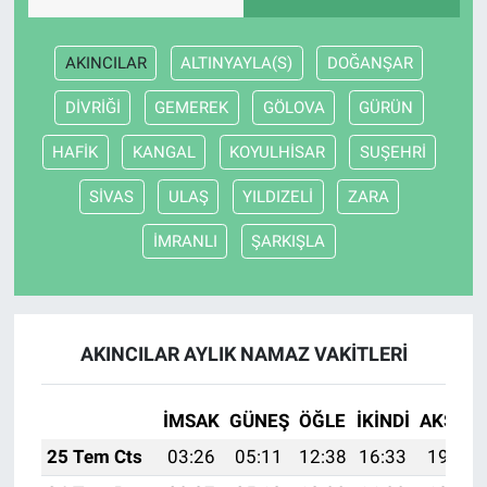
AKINCILAR
ALTINYAYLA(S)
DOĞANŞAR
DİVRİĞİ
GEMEREK
GÖLOVA
GÜRÜN
HAFİK
KANGAL
KOYULHİSAR
SUŞEHRİ
SİVAS
ULAŞ
YILDIZELİ
ZARA
İMRANLI
ŞARKIŞLA
AKINCILAR AYLIK NAMAZ VAKITLERI
İMSAK
GÜNEŞ
ÖĞLE
İKINDI
AKŞAM
25 Tem Cts
03:26
05:11
12:38
16:33
19:55