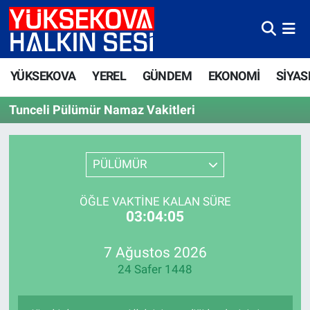
Yüksekova Nöbetçi Eczaneler
YÜKSEKOVA
YEREL
GÜNDEM
EKONOMİ
SİYAS
Yüksekova Hava Durumu
Tunceli Pülümür Namaz Vakitleri
Yüksekova Trafik Yoğunluk Haritası
Süper Lig Puan Durumu ve Fikstür
PÜLÜMÜR
Tüm Manşetler
ÖĞLE VAKTINE KALAN SÜRE
03:04:05
Son Dakika Haberleri
7 Ağustos 2026
Haber Arşivi
24 Safer 1448