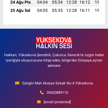
24 Ağu Pts
04:04
05:34
12:28
16:12
19:12
25 Ağu Sal
04:05
05:35
12:28
16:11
19:10
Hakkari, Yüksekova Şemdinli, Çukurca, Derecik'te özgün haber
içeriğiyle okuyucusuna hitap eden, bölge'den Dünyaya açılan
pencere
Güngör Mah Akasya Sokak No:4 Yüksekova
05423889110
[email protected]