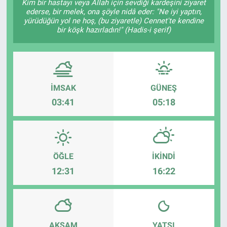
Kim bir hastayı veya Allah için sevdiği kardeşini ziyaret
ederse, bir melek, ona şöyle nidâ eder: "Ne iyi yaptın,
yürüdüğün yol ne hoş, (bu ziyaretle) Cennet'te kendine
bir köşk hazırladın!" (Hadis-i şerif)
İMSAK
GÜNEŞ
03:41
05:18
ÖĞLE
İKINDI
12:31
16:22
AKŞAM
YATSI