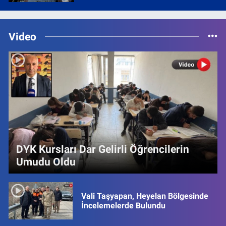
Video
DYK Kursları Dar Gelirli Öğrencilerin
Umudu Oldu
Vali Taşyapan, Heyelan Bölgesinde
İncelemelerde Bulundu