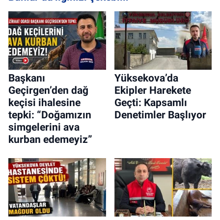
Başkanı
Yüksekova’da
Geçirgen’den dağ
Ekipler Harekete
keçisi ihalesine
Geçti: Kapsamlı
tepki: “Doğamızın
Denetimler Başlıyor
simgelerini ava
kurban edemeyiz”