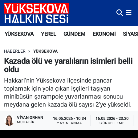
Yüksekova Nöbetçi Eczaneler
YÜKSEKOVA
YEREL
GÜNDEM
EKONOMİ
SİYAS
Yüksekova Hava Durumu
HABERLER
YÜKSEKOVA
Yüksekova Trafik Yoğunluk Haritası
Kazada ölü ve yaralıların isimleri belli
oldu
Süper Lig Puan Durumu ve Fikstür
Hakkari’nin Yüksekova ilçesinde pancar
Tüm Manşetler
toplamak için yola çıkan işçileri taşıyan
minibüsün şarampole yuvarlanması sonucu
Son Dakika Haberleri
meydana gelen kazada ölü sayısı 2’ye yükseldi.
Haber Arşivi
VIYAN ORHAN
16.05.2026 - 10:34
16.05.2026 - 23:20
MUHABIR
YAYINLANMA
GÜNCELLEME