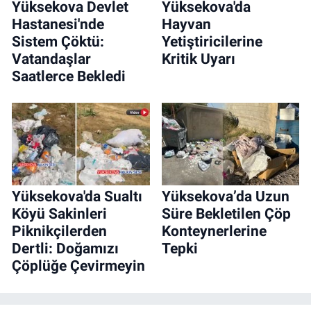
Yüksekova Devlet
Yüksekova'da
Hastanesi'nde
Hayvan
Sistem Çöktü:
Yetiştiricilerine
Vatandaşlar
Kritik Uyarı
Saatlerce Bekledi
Yüksekova'da Sualtı
Yüksekova’da Uzun
Köyü Sakinleri
Süre Bekletilen Çöp
Piknikçilerden
Konteynerlerine
Dertli: Doğamızı
Tepki
Çöplüğe Çevirmeyin