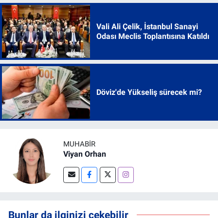
Vali Ali Çelik, İstanbul Sanayi
Odası Meclis Toplantısına Katıldı
Döviz'de Yükseliş sürecek mi?
MUHABIR
Viyan Orhan
Bunlar da ilginizi çekebilir