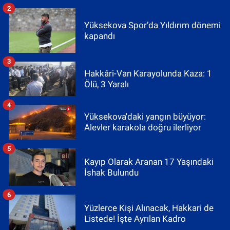
2
Yüksekova Spor’da Yıldırım dönemi
kapandı
3
Hakkâri-Van Karayolunda Kaza: 1
Ölü, 3 Yaralı
4
Yüksekova'daki yangın büyüyor:
Alevler karakola doğru ilerliyor
5
Kayıp Olarak Aranan 17 Yaşındaki
İshak Bulundu
6
Yüzlerce Kişi Alınacak, Hakkari de
Listede! İşte Ayrılan Kadro