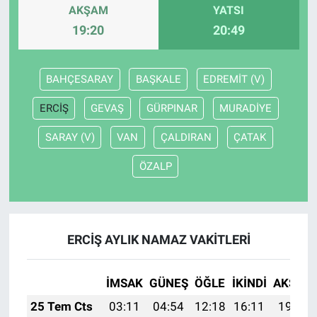
AKŞAM
YATSI
19:20
20:49
BAHÇESARAY
BAŞKALE
EDREMİT (V)
ERCİŞ
GEVAŞ
GÜRPINAR
MURADİYE
SARAY (V)
VAN
ÇALDIRAN
ÇATAK
ÖZALP
ERCİŞ AYLIK NAMAZ VAKITLERI
İMSAK
GÜNEŞ
ÖĞLE
İKINDI
AKŞAM
25 Tem Cts
03:11
04:54
12:18
16:11
19:32