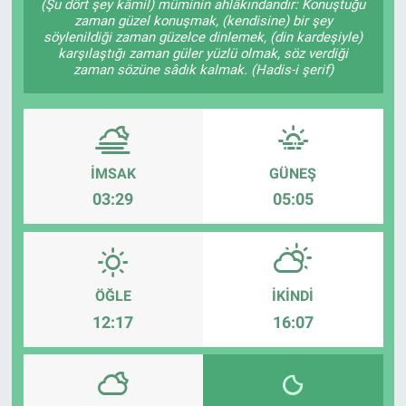
(Şu dört şey kâmil) müminin ahlâkındandır: Konuştuğu
zaman güzel konuşmak, (kendisine) bir şey
söylenildiği zaman güzelce dinlemek, (din kardeşiyle)
karşılaştığı zaman güler yüzlü olmak, söz verdiği
zaman sözüne sâdık kalmak. (Hadis-i şerif)
İMSAK
GÜNEŞ
03:29
05:05
ÖĞLE
İKINDI
12:17
16:07