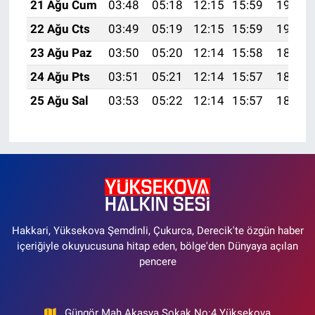
21 Ağu Cum
03:48
05:18
12:15
15:59
19:02
22 Ağu Cts
03:49
05:19
12:15
15:59
19:00
23 Ağu Paz
03:50
05:20
12:14
15:58
18:59
24 Ağu Pts
03:51
05:21
12:14
15:57
18:57
25 Ağu Sal
03:53
05:22
12:14
15:57
18:56
Hakkari, Yüksekova Şemdinli, Çukurca, Derecik'te özgün haber
içeriğiyle okuyucusuna hitap eden, bölge'den Dünyaya açılan
pencere
Güngör Mah Akasya Sokak No:4 Yüksekova