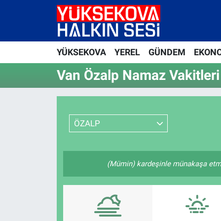
Yüksekova Nöbetçi Eczaneler
YÜKSEKOVA
YEREL
GÜNDEM
EKON
Yüksekova Hava Durumu
Van Özalp Namaz Vakitleri
Yüksekova Trafik Yoğunluk Haritası
Süper Lig Puan Durumu ve Fikstür
ÖZALP
Tüm Manşetler
Son Dakika Haberleri
(Mümin) kardeşinle münakaşa etme,
Haber Arşivi