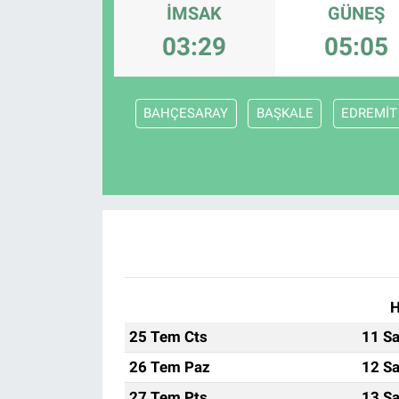
İMSAK
GÜNEŞ
03:29
05:05
BAHÇESARAY
BAŞKALE
EDREMİT 
H
25 Tem Cts
11 Sa
26 Tem Paz
12 Sa
27 Tem Pts
13 Sa