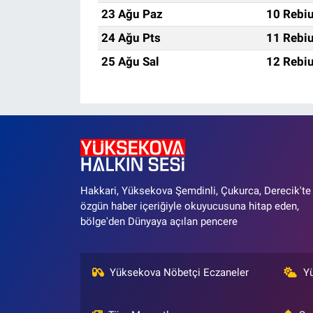
23 Ağu Paz
10 Rebiu
24 Ağu Pts
11 Rebiu
25 Ağu Sal
12 Rebiu
Hakkari, Yüksekova Şemdinli, Çukurca, Derecik'te
özgün haber içeriğiyle okuyucusuna hitap eden,
bölge'den Dünyaya açılan pencere
Yüksekova Nöbetçi Eczaneler
Y