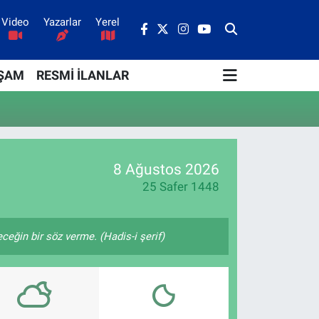
Video
Yazarlar
Yerel
ŞAM
RESMİ İLANLAR
8 Ağustos 2026
25 Safer 1448
ğin bir söz verme. (Hadis-i şerif)