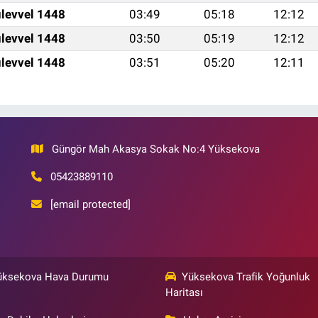
levvel 1448
03:49
05:18
12:12
levvel 1448
03:50
05:19
12:12
levvel 1448
03:51
05:20
12:11
Güngör Mah Akasya Sokak No:4 Yüksekova
05423889110
[email protected]
üksekova Hava Durumu
Yüksekova Trafik Yoğunluk
Haritası