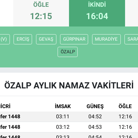
ÖĞLE
İKINDI
12:15
16:04
(V)
ERCİŞ
GEVAŞ
GÜRPINAR
MURADİYE
SARA
ÖZALP
ÖZALP AYLIK NAMAZ VAKITLERI
İCRİ
İMSAK
GÜNEŞ
ÖĞLE
fer 1448
03:11
04:52
12:16
fer 1448
03:12
04:53
12:16
fer 1448
03:13
04:54
12:16