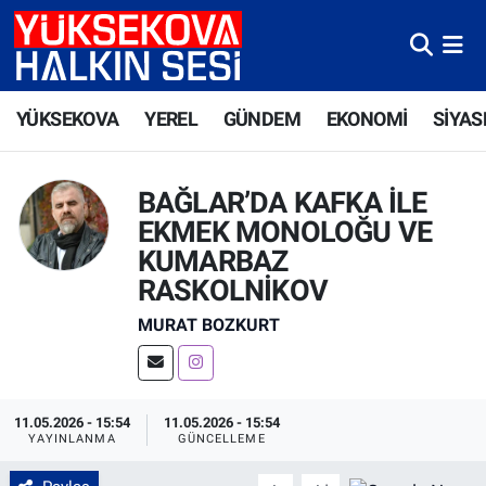
Yüksekova Nöbetçi Eczaneler
YÜKSEKOVA
YEREL
GÜNDEM
EKONOMİ
SİYAS
Yüksekova Hava Durumu
Yüksekova Trafik Yoğunluk Haritası
BAĞLAR’DA KAFKA İLE
EKMEK MONOLOĞU VE
Süper Lig Puan Durumu ve Fikstür
KUMARBAZ
RASKOLNİKOV
Tüm Manşetler
MURAT BOZKURT
Son Dakika Haberleri
Haber Arşivi
11.05.2026 - 15:54
11.05.2026 - 15:54
YAYINLANMA
GÜNCELLEME