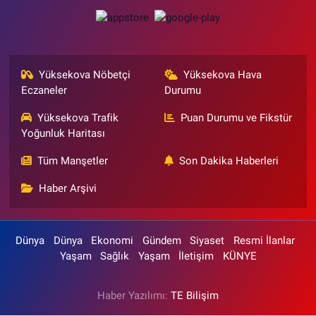
Yüksekova Nöbetçi
Yüksekova Hava
Eczaneler
Durumu
Yüksekova Trafik
Puan Durumu ve Fikstür
Yoğunluk Haritası
Tüm Manşetler
Son Dakika Haberleri
Haber Arşivi
Dünya
Dünya
Ekonomi
Gündem
Siyaset
Resmi İlanlar
Yaşam
Sağlık
Yaşam
İletişim
KÜNYE
Haber Yazılımı:
TE Bilişim