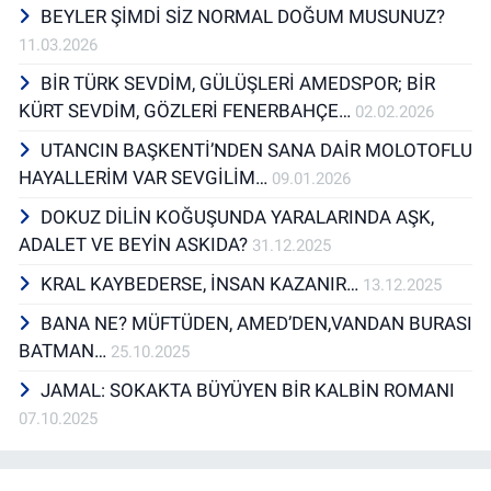
BEYLER ŞİMDİ SİZ NORMAL DOĞUM MUSUNUZ?
11.03.2026
BİR TÜRK SEVDİM, GÜLÜŞLERİ AMEDSPOR; BİR
KÜRT SEVDİM, GÖZLERİ FENERBAHÇE…
02.02.2026
UTANCIN BAŞKENTİ’NDEN SANA DAİR MOLOTOFLU
HAYALLERİM VAR SEVGİLİM…
09.01.2026
DOKUZ DİLİN KOĞUŞUNDA YARALARINDA AŞK,
ADALET VE BEYİN ASKIDA?
31.12.2025
KRAL KAYBEDERSE, İNSAN KAZANIR…
13.12.2025
BANA NE? MÜFTÜDEN, AMED’DEN,VANDAN BURASI
BATMAN…
25.10.2025
JAMAL: SOKAKTA BÜYÜYEN BİR KALBİN ROMANI
07.10.2025