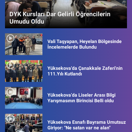
DYK Kursları Dar Gelirli Öğrencilerin
Umudu Oldu
Vali Taşyapan, Heyelan Bölgesinde
İncelemelerde Bulundu
Yüksekova’da Çanakkale Zaferi'nin
111.Yılı Kutlandı
Yüksekova’da Liseler Arası Bilgi
Yarışmasının Birincisi Belli oldu
Yüksekova Esnafı Bayrama Umutsuz
Giriyor: "Ne satan var ne alan"