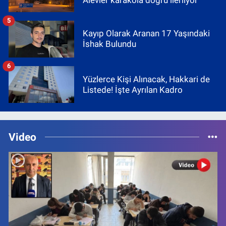
Alevler karakola doğru ilerliyor
5
Kayıp Olarak Aranan 17 Yaşındaki
İshak Bulundu
6
Yüzlerce Kişi Alınacak, Hakkari de
Listede! İşte Ayrılan Kadro
Video