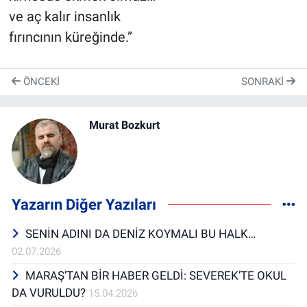
ve aç kalır insanlık
fırıncının küreğinde.”
ÖNCEKI
SONRAKI
Murat Bozkurt
Yazarın Diğer Yazıları
SENİN ADINI DA DENİZ KOYMALI BU HALK…
02.07.2026
MARAŞ’TAN BİR HABER GELDİ: SEVEREK’TE OKUL
DA VURULDU?
15.04.2026