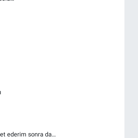
ı
vet ederim sonra da…