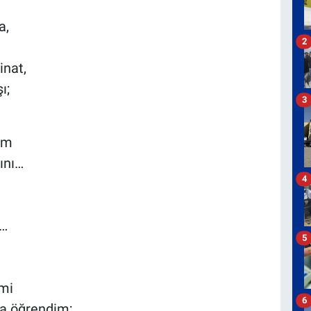
a,
2
inat,
ı;
3
im
ını…
4
e…
5
imi
6
a öğrendim;