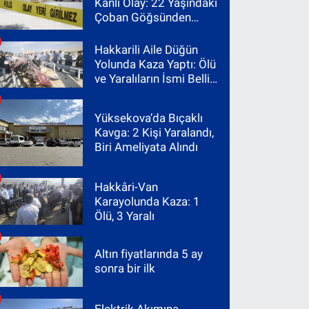
Kanlı Olay: 22 Yaşındaki
Çoban Göğsünden
Vuruldu
Hakkarili Aile Düğün
Yolunda Kaza Yaptı: Ölü
ve Yaralıların İsmi Belli
Oldu
Yüksekova’da Bıçaklı
Kavga: 2 Kişi Yaralandı,
Biri Ameliyata Alındı
Hakkâri-Van
Karayolunda Kaza: 1
Ölü, 3 Yaralı
Altın fiyatlarında 5 ay
sonra bir ilk