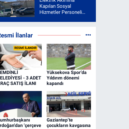
Elektrik Akımına
Kapılan Sosyal
Hizmetler Personeli
Yoğun Bakıma Alındı
esmi İlanlar
RESMİ İLANDIR
EMDİNLİ
Yüksekova Spor’da
ELEDİYESİ - 3 ADET
Yıldırım dönemi
RAÇ SATIŞ İLANI
kapandı
umhurbaşkanı
Gaziantep’te
rdoğan'dan 'çerçeve
çocukların kavgasına