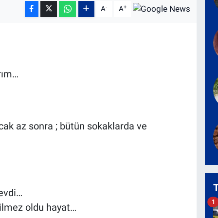
-
+
A
A
rım…
cak az sonra ; bütün sokaklarda ve
sevdi…
1
çilmez oldu hayat…