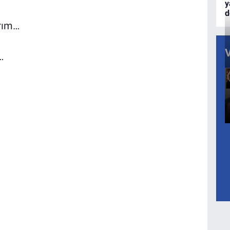
y
d
rım…
…