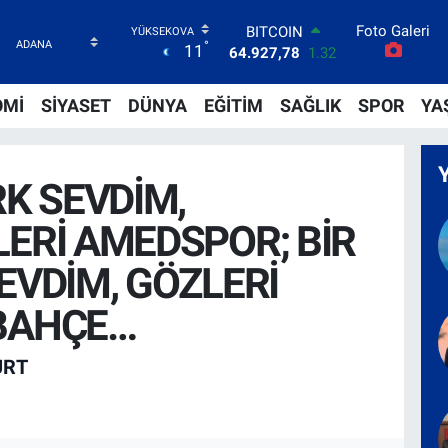
Foto Galeri
DOLAR
°
11
47,5971
0.05
EURO
55,1336
0.18
OMİ
SİYASET
DÜNYA
EĞİTİM
SAĞLIK
SPOR
YA
STERLİN
64,2534
0.22
GRAM ALTIN
6527.85
0.54
RK SEVDİM,
BİST100
13.703
11
ERİ AMEDSPOR; BİR
BITCOIN
64.927,78
1.32
EVDİM, GÖZLERİ
BAHÇE…
URT