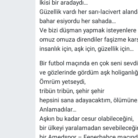
İkisi bir aradaydı…
Güzellik vardı her sarı-lacivert aland
bahar esiyordu her sahada…
Ve bizi düşman yapmak isteyenlere 
omuz omuza direndiler faşizme karş
insanlık için, aşk için, güzellik için…
Bir futbol maçında en çok seni sevd
ve gözlerinde gördüm aşk holiganlığ
Ömrüm yetseydi,
tribün tribün, şehir şehir
hepsini sana adayacaktım, ölümün
Anlamadılar…
Aşkın bu kadar cesur olabileceğini,
bir ülkeyi yaralamadan sevebileceğ
bir Amedspor – Fenerbahçe maçınd