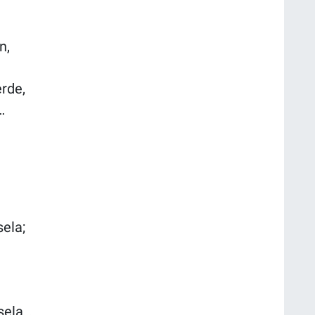
n,
rde,
…
ela;
sela…