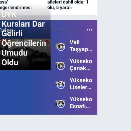
asa'
aileleri dahil oldu: 1
eğerlendirmesi
ölü, 5 yaralı
DYK
Kursları Dar
Video
Gelirli
Öğrencilerin
Vali
Taşyapan,
Umudu
Heyelan
Oldu
Yüksekova’da
Bölgesinde
Çanakkale
İncelemelerde
Zaferi'nin
Bulundu
Yüksekova’da
111.Yılı
Liseler
Kutlandı
Arası
Yüksekova
Bilgi
Esnafı
Yarışmasının
Bayrama
Birincisi
Umutsuz
Belli
Giriyor:
oldu