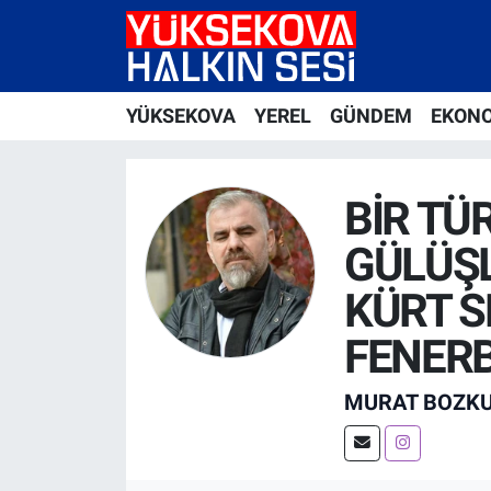
Yüksekova Nöbetçi Eczaneler
YÜKSEKOVA
YEREL
GÜNDEM
EKON
Yüksekova Hava Durumu
Yüksekova Trafik Yoğunluk Haritası
BİR TÜ
GÜLÜŞL
Süper Lig Puan Durumu ve Fikstür
KÜRT S
Tüm Manşetler
FENER
Son Dakika Haberleri
MURAT BOZK
Haber Arşivi