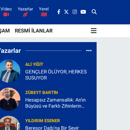
Video
Yazarlar
Yerel
ŞAM
RESMİ İLANLAR
Yazarlar
ALI YIĞIT
GENÇLER ÖLÜYOR, HERKES
SUSUYOR
ZÜBEYT BARTIN
Hesapsız Zamansallık: An’ın
Büyüsü ve Farklı Zihinlerin
Radikal Şimdisi
YILDIRIM ESENER
Beresor Dağı'na Bir Seyir