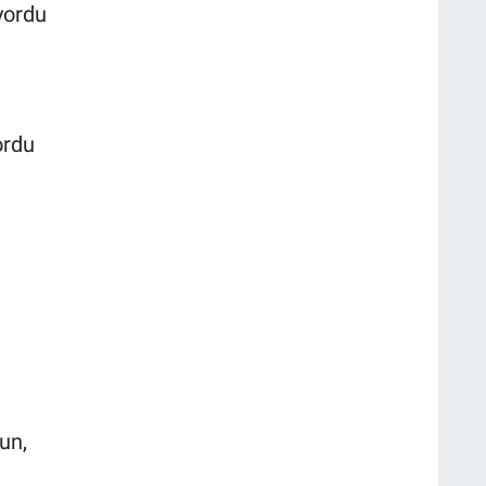
iyordu
ordu
un,