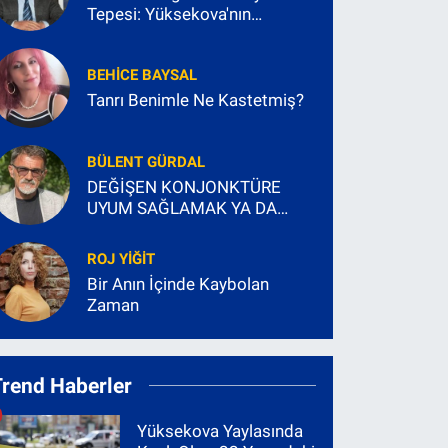
Tepesi: Yüksekova'nın
Geleceğine Açılan Pencere
BEHICE BAYSAL
Tanrı Benimle Ne Kastetmiş?
BÜLENT GÜRDAL
DEĞİŞEN KONJONKTÜRE
UYUM SAĞLAMAK YA DA
KARŞI DURMAK
ROJ YIĞIT
Bir Anın İçinde Kaybolan
Zaman
Trend Haberler
Yüksekova Yaylasında