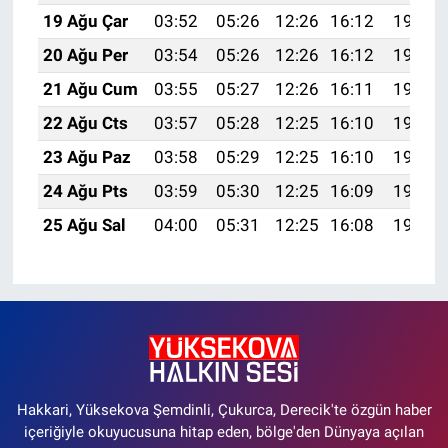
19 Ağu Çar
03:52
05:26
12:26
16:12
19:17
20 Ağu Per
03:54
05:26
12:26
16:12
19:15
21 Ağu Cum
03:55
05:27
12:26
16:11
19:14
22 Ağu Cts
03:57
05:28
12:25
16:10
19:12
23 Ağu Paz
03:58
05:29
12:25
16:10
19:11
24 Ağu Pts
03:59
05:30
12:25
16:09
19:09
25 Ağu Sal
04:00
05:31
12:25
16:08
19:08
Hakkari, Yüksekova Şemdinli, Çukurca, Derecik'te özgün haber
içeriğiyle okuyucusuna hitap eden, bölge'den Dünyaya açılan