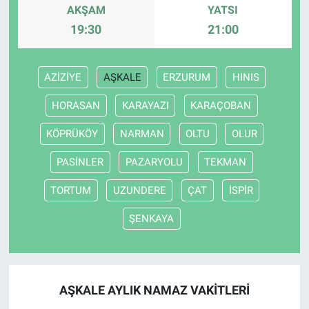
AKŞAM
YATSI
19:30
21:00
AZİZİYE
AŞKALE
ERZURUM
HINIS
HORASAN
KARAYAZI
KARAÇOBAN
KÖPRÜKÖY
NARMAN
OLTU
OLUR
PASİNLER
PAZARYOLU
TEKMAN
TORTUM
UZUNDERE
ÇAT
İSPİR
ŞENKAYA
AŞKALE AYLIK NAMAZ VAKITLERI