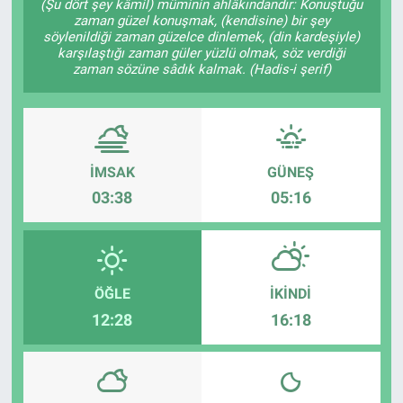
(Şu dört şey kâmil) müminin ahlâkındandır: Konuştuğu
zaman güzel konuşmak, (kendisine) bir şey
söylenildiği zaman güzelce dinlemek, (din kardeşiyle)
karşılaştığı zaman güler yüzlü olmak, söz verdiği
zaman sözüne sâdık kalmak. (Hadis-i şerif)
İMSAK
GÜNEŞ
03:38
05:16
ÖĞLE
İKINDI
12:28
16:18