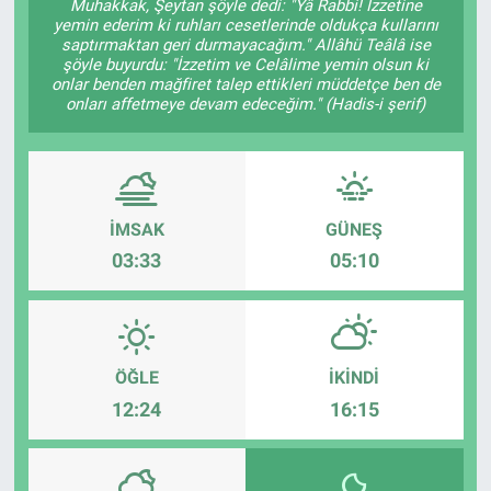
Muhakkak, Şeytan şöyle dedi: "Yâ Rabbi! İzzetine
yemin ederim ki ruhları cesetlerinde oldukça kullarını
saptırmaktan geri durmayacağım." Allâhü Teâlâ ise
şöyle buyurdu: "İzzetim ve Celâlime yemin olsun ki
onlar benden mağfiret talep ettikleri müddetçe ben de
onları affetmeye devam edeceğim." (Hadis-i şerif)
İMSAK
GÜNEŞ
03:33
05:10
ÖĞLE
İKINDI
12:24
16:15