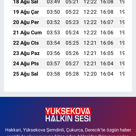
18 Ağu Sal
03:49
05:21
12:22
16:08
19:13
19 Ağu Çar
03:50
05:22
12:22
16:08
19:12
20 Ağu Per
03:52
05:23
12:22
16:07
19:10
21 Ağu Cum
03:53
05:24
12:22
16:06
19:09
22 Ağu Cts
03:54
05:25
12:21
16:06
19:07
23 Ağu Paz
03:56
05:26
12:21
16:05
19:06
24 Ağu Pts
03:57
05:27
12:21
16:04
19:04
25 Ağu Sal
03:58
05:28
12:20
16:04
19:03
Hakkari, Yüksekova Şemdinli, Çukurca, Derecik'te özgün haber