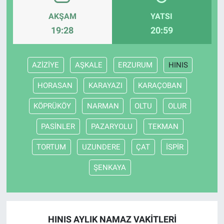
AKŞAM
YATSI
19:28
20:59
AZİZİYE
AŞKALE
ERZURUM
HINIS
HORASAN
KARAYAZI
KARAÇOBAN
KÖPRÜKÖY
NARMAN
OLTU
OLUR
PASİNLER
PAZARYOLU
TEKMAN
TORTUM
UZUNDERE
ÇAT
İSPİR
ŞENKAYA
HINIS AYLIK NAMAZ VAKITLERI