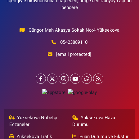
içeriğiyle okuyucusuna hitap eden, bölge'den Dünyaya açılan
pencere
Güngör Mah Akasya Sokak No:4 Yüksekova
05423889110
[email protected]
Yüksekova Nöbetçi
Yüksekova Hava
Eczaneler
Durumu
Yüksekova Trafik
Puan Durumu ve Fikstür