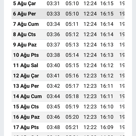
5 Ağu Çar
03:31
05:10
12:24
16:15
19:29
6 Ağu Per
03:33
05:10
12:24
16:15
19:28
7 Ağu Cum
03:34
05:11
12:24
16:14
19:27
8 Ağu Cts
03:36
05:12
12:24
16:14
19:26
9 Ağu Paz
03:37
05:13
12:24
16:13
19:25
10 Ağu Pts
03:38
05:14
12:24
16:13
19:23
11 Ağu Sal
03:40
05:15
12:24
16:12
19:22
12 Ağu Çar
03:41
05:16
12:23
16:12
19:21
13 Ağu Per
03:42
05:17
12:23
16:11
19:20
14 Ağu Cum
03:44
05:18
12:23
16:11
19:18
15 Ağu Cts
03:45
05:19
12:23
16:10
19:17
16 Ağu Paz
03:46
05:20
12:23
16:10
19:16
17 Ağu Pts
03:48
05:21
12:22
16:09
19:14