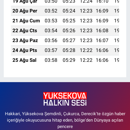
19 Ağu Çar
03:50
05:23
12:24
16:10
19:14
20 Ağu Per
03:52
05:24
12:23
16:09
19:13
21 Ağu Cum
03:53
05:25
12:23
16:09
19:11
22 Ağu Cts
03:54
05:26
12:23
16:08
19:10
23 Ağu Paz
03:56
05:27
12:23
16:07
19:08
24 Ağu Pts
03:57
05:28
12:22
16:06
19:07
25 Ağu Sal
03:58
05:29
12:22
16:06
19:05
Hakkari, Yüksekova Şemdinli, Çukurca, Derecik'te özgün haber
içeriğiyle okuyucusuna hitap eden, bölge'den Dünyaya açılan
pencere