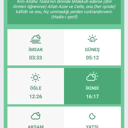
Kim Allâhü Teâlâ'nın dininde tefakkuh ederse (dînî
ilimleri öğrenirse) Allah Azze ve Celle, ona (her işinde)
kâfidir ve onu, hiç ummadığı yerden rızıklandırıverir.
(Hadis-i şerif)
İMSAK
GÜNEŞ
03:33
05:12
ÖĞLE
İKINDI
12:26
16:17
AKŞAM
YATSI