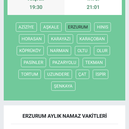
19:30
21:01
AZİZİYE
AŞKALE
ERZURUM
HINIS
HORASAN
KARAYAZI
KARAÇOBAN
KÖPRÜKÖY
NARMAN
OLTU
OLUR
PASİNLER
PAZARYOLU
TEKMAN
TORTUM
UZUNDERE
ÇAT
İSPİR
ŞENKAYA
ERZURUM AYLIK NAMAZ VAKITLERI