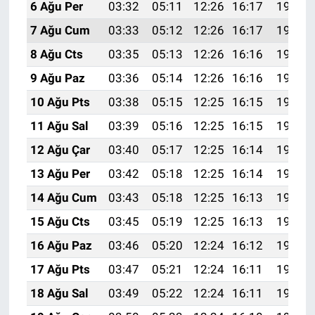
6 Ağu Per
03:32
05:11
12:26
16:17
19:31
7 Ağu Cum
03:33
05:12
12:26
16:17
19:30
8 Ağu Cts
03:35
05:13
12:26
16:16
19:29
9 Ağu Paz
03:36
05:14
12:26
16:16
19:27
10 Ağu Pts
03:38
05:15
12:25
16:15
19:26
11 Ağu Sal
03:39
05:16
12:25
16:15
19:25
12 Ağu Çar
03:40
05:17
12:25
16:14
19:24
13 Ağu Per
03:42
05:18
12:25
16:14
19:22
14 Ağu Cum
03:43
05:18
12:25
16:13
19:21
15 Ağu Cts
03:45
05:19
12:25
16:13
19:20
16 Ağu Paz
03:46
05:20
12:24
16:12
19:18
17 Ağu Pts
03:47
05:21
12:24
16:11
19:17
18 Ağu Sal
03:49
05:22
12:24
16:11
19:16