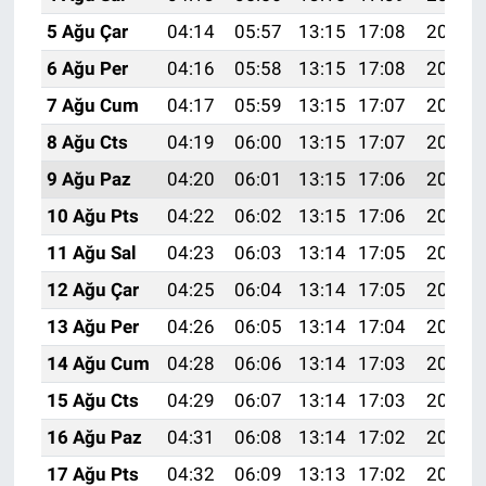
5 Ağu Çar
04:14
05:57
13:15
17:08
20:24
6 Ağu Per
04:16
05:58
13:15
17:08
20:23
7 Ağu Cum
04:17
05:59
13:15
17:07
20:21
8 Ağu Cts
04:19
06:00
13:15
17:07
20:20
9 Ağu Paz
04:20
06:01
13:15
17:06
20:19
10 Ağu Pts
04:22
06:02
13:15
17:06
20:18
11 Ağu Sal
04:23
06:03
13:14
17:05
20:16
12 Ağu Çar
04:25
06:04
13:14
17:05
20:15
13 Ağu Per
04:26
06:05
13:14
17:04
20:14
14 Ağu Cum
04:28
06:06
13:14
17:03
20:12
15 Ağu Cts
04:29
06:07
13:14
17:03
20:11
16 Ağu Paz
04:31
06:08
13:14
17:02
20:10
17 Ağu Pts
04:32
06:09
13:13
17:02
20:08