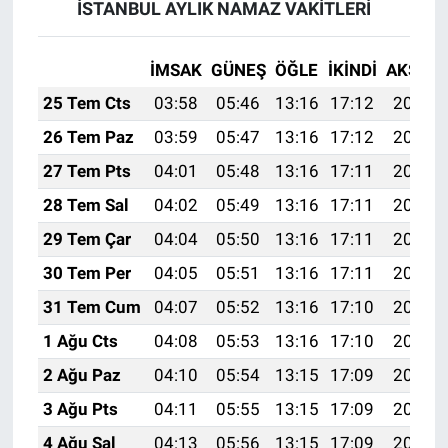
İSTANBUL AYLIK NAMAZ VAKITLERI
İMSAK
GÜNEŞ
ÖĞLE
İKINDI
AKŞAM
25 Tem Cts
03:58
05:46
13:16
17:12
20:35
26 Tem Paz
03:59
05:47
13:16
17:12
20:34
27 Tem Pts
04:01
05:48
13:16
17:11
20:33
28 Tem Sal
04:02
05:49
13:16
17:11
20:32
29 Tem Çar
04:04
05:50
13:16
17:11
20:31
30 Tem Per
04:05
05:51
13:16
17:11
20:30
31 Tem Cum
04:07
05:52
13:16
17:10
20:29
1 Ağu Cts
04:08
05:53
13:16
17:10
20:28
2 Ağu Paz
04:10
05:54
13:15
17:09
20:27
3 Ağu Pts
04:11
05:55
13:15
17:09
20:26
4 Ağu Sal
04:13
05:56
13:15
17:09
20:25