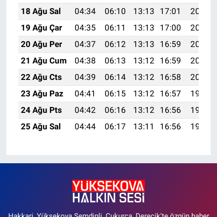
18 Ağu Sal
04:34
06:10
13:13
17:01
20:07
19 Ağu Çar
04:35
06:11
13:13
17:00
20:05
20 Ağu Per
04:37
06:12
13:13
16:59
20:04
21 Ağu Cum
04:38
06:13
13:12
16:59
20:02
22 Ağu Cts
04:39
06:14
13:12
16:58
20:01
23 Ağu Paz
04:41
06:15
13:12
16:57
19:59
24 Ağu Pts
04:42
06:16
13:12
16:56
19:58
25 Ağu Sal
04:44
06:17
13:11
16:56
19:56
Hakkari, Yüksekova Şemdinli, Çukurca, Derecik'te özgün haber