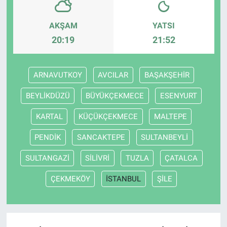
AKŞAM
YATSI
20:19
21:52
ARNAVUTKOY
AVCILAR
BAŞAKŞEHİR
BEYLİKDÜZÜ
BÜYÜKÇEKMECE
ESENYURT
KARTAL
KÜÇÜKÇEKMECE
MALTEPE
PENDİK
SANCAKTEPE
SULTANBEYLİ
SULTANGAZİ
SİLİVRİ
TUZLA
ÇATALCA
ÇEKMEKÖY
İSTANBUL
ŞİLE