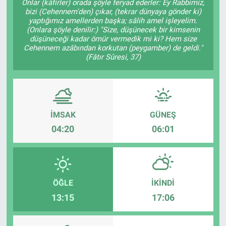
Onlar (kâfirler) orada şöyle feryad ederler: Ey Rabbimiz,
bizi (Cehennem'den) çıkar, (tekrar dünyaya gönder ki)
yaptığımız amellerden başka; sâlih amel işleyelim.
(Onlara şöyle denilir:) "Size, düşünecek bir kimsenin
düşüneceği kadar ömür vermedik mi ki? Hem size
Cehennem azâbından korkutan (peygamber) de geldi."
(Fâtır Sûresi, 37)
İMSAK
GÜNEŞ
04:20
06:01
ÖĞLE
İKINDI
13:15
17:06