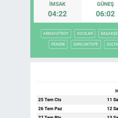
İMSAK
GÜNEŞ
04:22
06:02
ARNAVUTKOY
AVCILAR
BAŞAKŞE
PENDİK
SANCAKTEPE
SULTA
H
25 Tem Cts
11 Sa
26 Tem Paz
12 Sa
27 Tem Pts
13 Sa