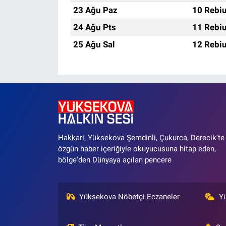
23 Ağu Paz
10 Rebiu
24 Ağu Pts
11 Rebiu
25 Ağu Sal
12 Rebiu
Hakkari, Yüksekova Şemdinli, Çukurca, Derecik'te
özgün haber içeriğiyle okuyucusuna hitap eden,
bölge'den Dünyaya açılan pencere
Yüksekova Nöbetçi Eczaneler
Y