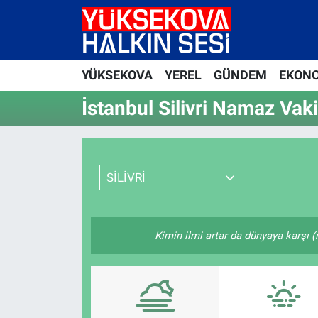
Yüksekova Nöbetçi Eczaneler
YÜKSEKOVA
YEREL
GÜNDEM
EKON
Yüksekova Hava Durumu
İstanbul Silivri Namaz Vaki
Yüksekova Trafik Yoğunluk Haritası
Süper Lig Puan Durumu ve Fikstür
SİLİVRİ
Tüm Manşetler
Son Dakika Haberleri
Kimin ilmi artar da dünyaya karşı (
Haber Arşivi