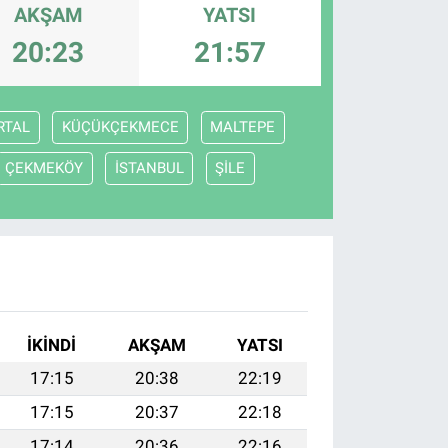
AKŞAM
YATSI
20:23
21:57
RTAL
KÜÇÜKÇEKMECE
MALTEPE
ÇEKMEKÖY
İSTANBUL
ŞİLE
İKINDI
AKŞAM
YATSI
17:15
20:38
22:19
17:15
20:37
22:18
17:14
20:36
22:16