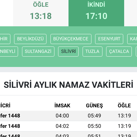
ÖĞLE
İKINDI
13:18
17:10
HİR
BEYLİKDÜZÜ
BÜYÜKÇEKMECE
ESENYURT
KA
NBEYLİ
SULTANGAZİ
SİLİVRİ
TUZLA
ÇATALCA
SİLİVRİ AYLIK NAMAZ VAKITLERI
İCRİ
İMSAK
GÜNEŞ
ÖĞLE
fer 1448
04:00
05:49
13:19
fer 1448
04:02
05:50
13:19
fer 1448
04:03
05:51
13:19