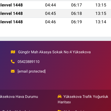
levvel 1448
04:44
06:17
13:15
levvel 1448
04:45
06:18
13:15
levvel 1448
04:46
06:19
13:14
Güngör Mah Akasya Sokak No:4 Yüksekova
05423889110
[email protected]
üksekova Hava Durumu
Yüksekova Trafik Yoğunluk
Haritası