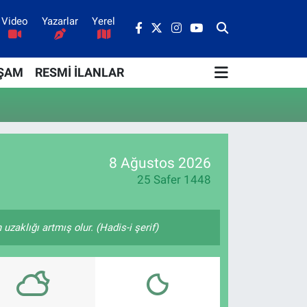
Video
Yazarlar
Yerel
ŞAM
RESMİ İLANLAR
8 Ağustos 2026
25 Safer 1448
zaklığı artmış olur. (Hadis-i şerif)