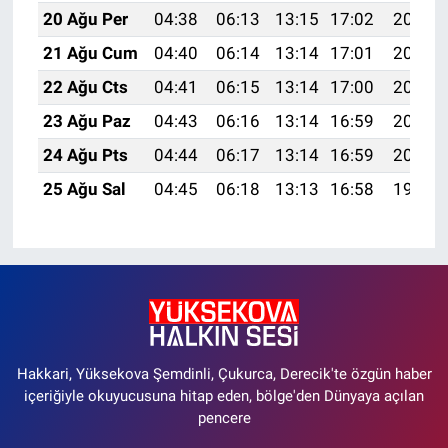
20 Ağu Per
04:38
06:13
13:15
17:02
20:06
21 Ağu Cum
04:40
06:14
13:14
17:01
20:05
22 Ağu Cts
04:41
06:15
13:14
17:00
20:03
23 Ağu Paz
04:43
06:16
13:14
16:59
20:02
24 Ağu Pts
04:44
06:17
13:14
16:59
20:00
25 Ağu Sal
04:45
06:18
13:13
16:58
19:58
Hakkari, Yüksekova Şemdinli, Çukurca, Derecik'te özgün haber
içeriğiyle okuyucusuna hitap eden, bölge'den Dünyaya açılan
pencere