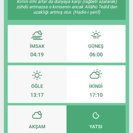
Kimin ilmi artar da dünyaya karşı (rağbeti azalarak)
zühdü artmazsa o kimsenin ancak Allâhü Teâlâ'dan
uzaklığı artmış olur. (Hadis-i şerif)
İMSAK
GÜNEŞ
04:19
06:00
ÖĞLE
İKINDI
13:17
17:10
AKŞAM
YATSI