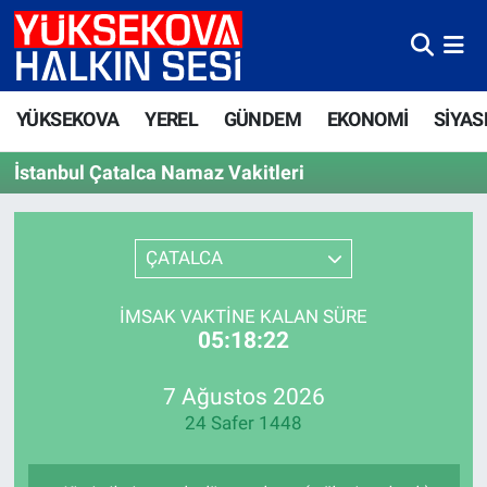
Yüksekova Nöbetçi Eczaneler
YÜKSEKOVA
YEREL
GÜNDEM
EKONOMİ
SİYAS
Yüksekova Hava Durumu
İstanbul Çatalca Namaz Vakitleri
Yüksekova Trafik Yoğunluk Haritası
Süper Lig Puan Durumu ve Fikstür
ÇATALCA
Tüm Manşetler
İMSAK VAKTINE KALAN SÜRE
05:18:22
Son Dakika Haberleri
7 Ağustos 2026
Haber Arşivi
24 Safer 1448