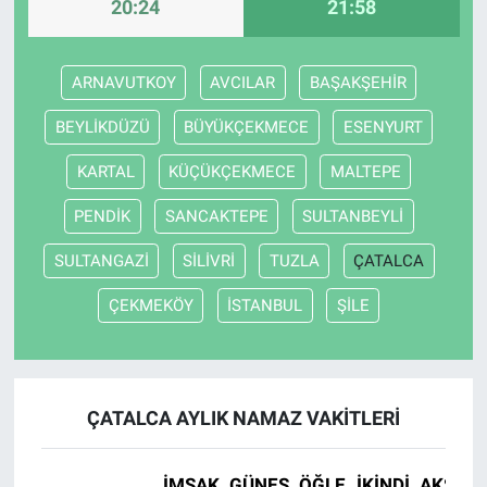
20:24
21:58
ARNAVUTKOY
AVCILAR
BAŞAKŞEHİR
BEYLİKDÜZÜ
BÜYÜKÇEKMECE
ESENYURT
KARTAL
KÜÇÜKÇEKMECE
MALTEPE
PENDİK
SANCAKTEPE
SULTANBEYLİ
SULTANGAZİ
SİLİVRİ
TUZLA
ÇATALCA
ÇEKMEKÖY
İSTANBUL
ŞİLE
ÇATALCA AYLIK NAMAZ VAKITLERI
İMSAK
GÜNEŞ
ÖĞLE
İKINDI
AKŞAM