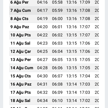
6 Ağu Per
04:16
05:58
13:16
17:09
20:24
7 Ağu Cum
04:17
05:59
13:16
17:08
20:23
8 Ağu Cts
04:19
06:00
13:16
17:08
20:21
9 Ağu Paz
04:20
06:01
13:16
17:07
20:20
10 Ağu Pts
04:22
06:02
13:15
17:07
20:19
11 Ağu Sal
04:23
06:03
13:15
17:06
20:18
12 Ağu Çar
04:25
06:04
13:15
17:06
20:16
13 Ağu Per
04:27
06:05
13:15
17:05
20:15
14 Ağu Cum
04:28
06:06
13:15
17:05
20:14
15 Ağu Cts
04:30
06:07
13:15
17:04
20:12
16 Ağu Paz
04:31
06:08
13:14
17:03
20:11
17 Ağu Pts
04:32
06:09
13:14
17:03
20:09
18 Ağu Sal
04:34
06:10
13:14
17:02
20:08