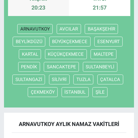
20:23
21:57
ARNAVUTKOY
AVCILAR
BAŞAKŞEHİR
BEYLİKDÜZÜ
BÜYÜKÇEKMECE
ESENYURT
KARTAL
KÜÇÜKÇEKMECE
MALTEPE
PENDİK
SANCAKTEPE
SULTANBEYLİ
SULTANGAZİ
SİLİVRİ
TUZLA
ÇATALCA
ÇEKMEKÖY
İSTANBUL
ŞİLE
ARNAVUTKOY AYLIK NAMAZ VAKITLERI