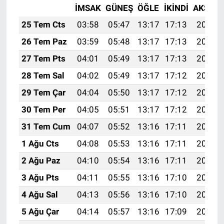
İMSAK
GÜNEŞ
ÖĞLE
İKINDI
AKŞAM
25 Tem Cts
03:58
05:47
13:17
17:13
20:37
26 Tem Paz
03:59
05:48
13:17
17:13
20:36
27 Tem Pts
04:01
05:49
13:17
17:13
20:35
28 Tem Sal
04:02
05:49
13:17
17:12
20:34
29 Tem Çar
04:04
05:50
13:17
17:12
20:33
30 Tem Per
04:05
05:51
13:17
17:12
20:32
31 Tem Cum
04:07
05:52
13:16
17:11
20:31
1 Ağu Cts
04:08
05:53
13:16
17:11
20:30
2 Ağu Paz
04:10
05:54
13:16
17:11
20:29
3 Ağu Pts
04:11
05:55
13:16
17:10
20:27
4 Ağu Sal
04:13
05:56
13:16
17:10
20:26
5 Ağu Çar
04:14
05:57
13:16
17:09
20:25