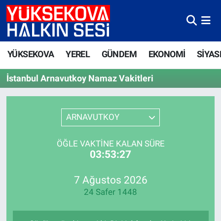
Yüksekova Nöbetçi Eczaneler
YÜKSEKOVA
YEREL
GÜNDEM
EKONOMİ
SİYAS
Yüksekova Hava Durumu
İstanbul Arnavutkoy Namaz Vakitleri
Yüksekova Trafik Yoğunluk Haritası
Süper Lig Puan Durumu ve Fikstür
ARNAVUTKOY
Tüm Manşetler
ÖĞLE VAKTINE KALAN SÜRE
03:53:27
Son Dakika Haberleri
7 Ağustos 2026
Haber Arşivi
24 Safer 1448