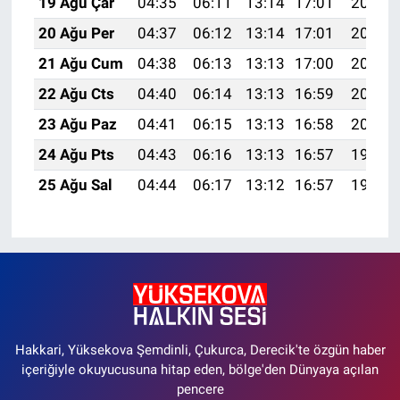
19 Ağu Çar
04:35
06:11
13:14
17:01
20:06
20 Ağu Per
04:37
06:12
13:14
17:01
20:05
21 Ağu Cum
04:38
06:13
13:13
17:00
20:03
22 Ağu Cts
04:40
06:14
13:13
16:59
20:02
23 Ağu Paz
04:41
06:15
13:13
16:58
20:00
24 Ağu Pts
04:43
06:16
13:13
16:57
19:59
25 Ağu Sal
04:44
06:17
13:12
16:57
19:57
Hakkari, Yüksekova Şemdinli, Çukurca, Derecik'te özgün haber
içeriğiyle okuyucusuna hitap eden, bölge'den Dünyaya açılan
pencere