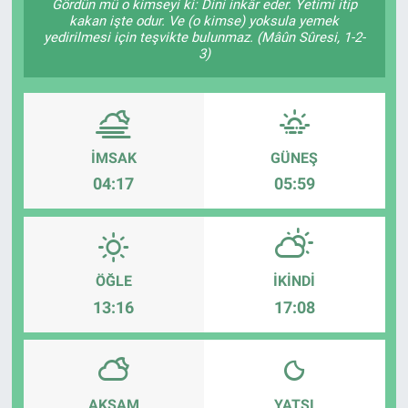
Gördün mü o kimseyi ki: Dini inkâr eder. Yetimi itip
kakan işte odur. Ve (o kimse) yoksula yemek
yedirilmesi için teşvikte bulunmaz. (Mâûn Sûresi, 1-2-
3)
İMSAK
GÜNEŞ
04:17
05:59
ÖĞLE
İKINDI
13:16
17:08
AKŞAM
YATSI