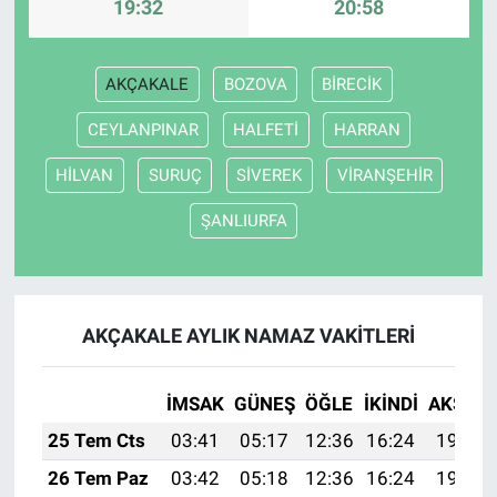
19:32
20:58
AKÇAKALE
BOZOVA
BİRECİK
CEYLANPINAR
HALFETİ
HARRAN
HİLVAN
SURUÇ
SİVEREK
VİRANŞEHİR
ŞANLIURFA
AKÇAKALE AYLIK NAMAZ VAKITLERI
İMSAK
GÜNEŞ
ÖĞLE
İKINDI
AKŞAM
25 Tem Cts
03:41
05:17
12:36
16:24
19:44
26 Tem Paz
03:42
05:18
12:36
16:24
19:44