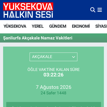
Yüksekova Nöbetçi Eczaneler
YÜKSEKOVA
YEREL
GÜNDEM
EKONOMİ
SİYAS
Yüksekova Hava Durumu
Şanliurfa Akçakale Namaz Vakitleri
Yüksekova Trafik Yoğunluk Haritası
Süper Lig Puan Durumu ve Fikstür
AKÇAKALE
Tüm Manşetler
ÖĞLE VAKTINE KALAN SÜRE
03:22:26
Son Dakika Haberleri
7 Ağustos 2026
Haber Arşivi
24 Safer 1448