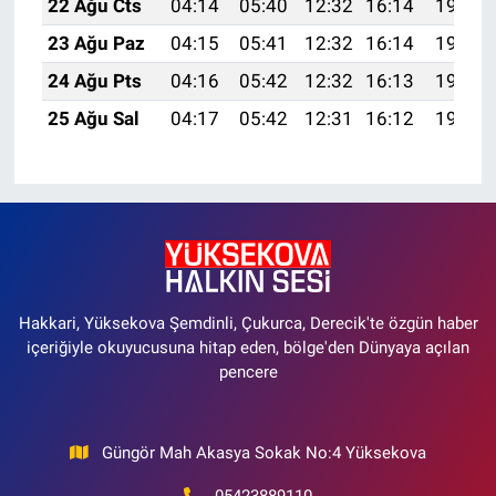
22 Ağu Cts
04:14
05:40
12:32
16:14
19:15
23 Ağu Paz
04:15
05:41
12:32
16:14
19:13
24 Ağu Pts
04:16
05:42
12:32
16:13
19:12
25 Ağu Sal
04:17
05:42
12:31
16:12
19:11
Hakkari, Yüksekova Şemdinli, Çukurca, Derecik'te özgün haber
içeriğiyle okuyucusuna hitap eden, bölge'den Dünyaya açılan
pencere
Güngör Mah Akasya Sokak No:4 Yüksekova
05423889110