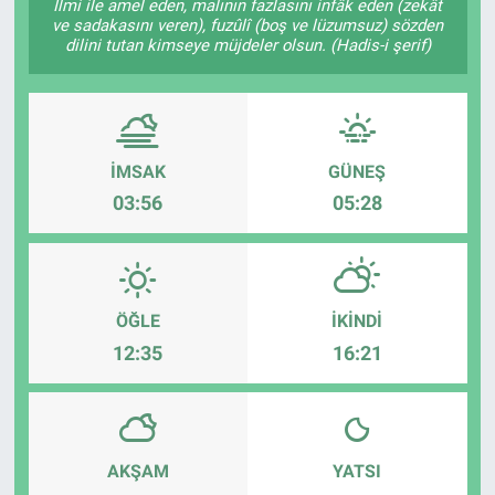
İlmi ile amel eden, malının fazlasını infâk eden (zekât
ve sadakasını veren), fuzûlî (boş ve lüzumsuz) sözden
dilini tutan kimseye müjdeler olsun. (Hadis-i şerif)
İMSAK
GÜNEŞ
03:56
05:28
ÖĞLE
İKINDI
12:35
16:21
AKŞAM
YATSI