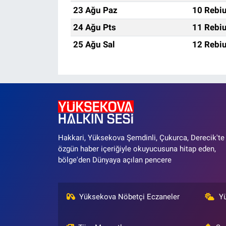
23 Ağu Paz
10 Rebiu
24 Ağu Pts
11 Rebiu
25 Ağu Sal
12 Rebiu
Hakkari, Yüksekova Şemdinli, Çukurca, Derecik'te
özgün haber içeriğiyle okuyucusuna hitap eden,
bölge'den Dünyaya açılan pencere
Yüksekova Nöbetçi Eczaneler
Y