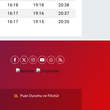
16:18
19:18
20:38
16:17
19:16
20:37
16:17
19:15
20:35
Puan Durumu ve Fikstür