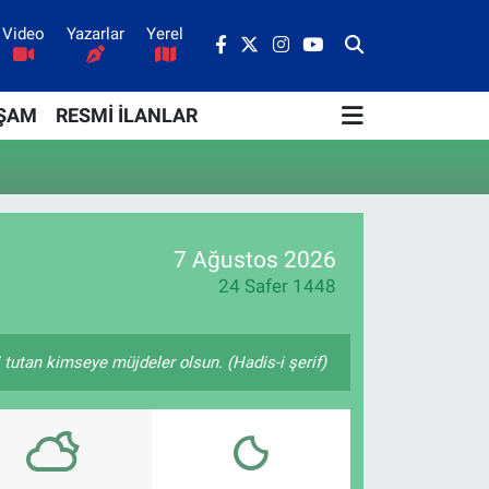
Video
Yazarlar
Yerel
ŞAM
RESMİ İLANLAR
7 Ağustos 2026
24 Safer 1448
i tutan kimseye müjdeler olsun. (Hadis-i şerif)