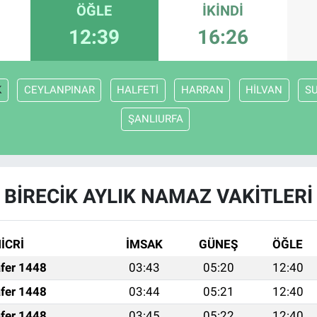
ÖĞLE
İKINDI
12:39
16:26
K
CEYLANPINAR
HALFETİ
HARRAN
HİLVAN
S
ŞANLIURFA
BİRECİK AYLIK NAMAZ VAKITLERI
İCRİ
İMSAK
GÜNEŞ
ÖĞLE
fer 1448
03:43
05:20
12:40
fer 1448
03:44
05:21
12:40
fer 1448
03:45
05:22
12:40