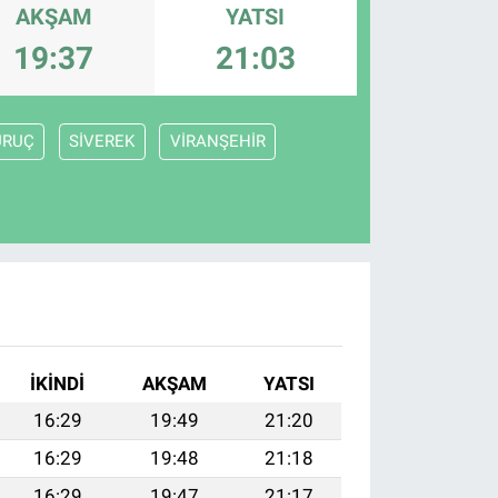
AKŞAM
YATSI
19:37
21:03
URUÇ
SİVEREK
VİRANŞEHİR
İKINDI
AKŞAM
YATSI
16:29
19:49
21:20
16:29
19:48
21:18
16:29
19:47
21:17