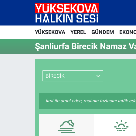
Yüksekova Nöbetçi Eczaneler
YÜKSEKOVA
YEREL
GÜNDEM
EKON
Yüksekova Hava Durumu
Şanliurfa Birecik Namaz Va
Yüksekova Trafik Yoğunluk Haritası
Süper Lig Puan Durumu ve Fikstür
BİRECİK
Tüm Manşetler
Son Dakika Haberleri
İlmi ile amel eden, malının fazlasını infâk ed
Haber Arşivi