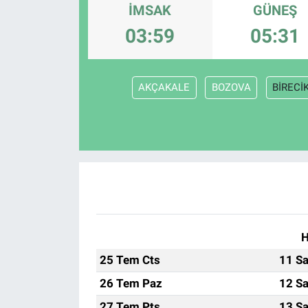
İMSAK
GÜNEŞ
03:59
05:31
AKÇAKALE
BOZOVA
BİRECİ
H
25 Tem Cts
11 Sa
26 Tem Paz
12 Sa
27 Tem Pts
13 Sa