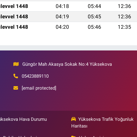
levvel 1448
04:18
05:44
12:36
levvel 1448
04:19
05:45
12:36
levvel 1448
04:20
05:46
12:35
Güngör Mah Akasya Sokak No:4 Yüksekova
05423889110
[email protected]
üksekova Hava Durumu
Yüksekova Trafik Yoğunluk
Haritası