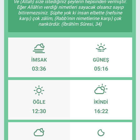
Ve (Allah) size istediğiniz şeylerin hepsinden vermiştir.
Eğer Allâh'ın verdiği nimetleri sayacak olsanız sayıp
bitiremezsiniz. Şüphe yok ki insan elbette (nefsine
karşı) çok zâlim, (Rabb'inin nimetlerine karşı) çok
nankördür. (İbrâhîm Sûresi, 34)
İMSAK
GÜNEŞ
03:36
05:16
ÖĞLE
İKINDI
12:30
16:22