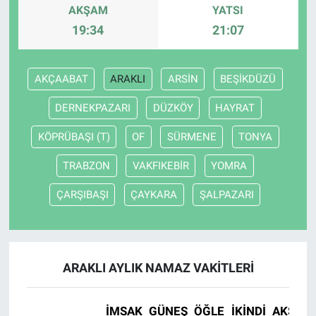
AKŞAM
YATSI
19:34
21:07
AKÇAABAT
ARAKLI
ARSİN
BEŞİKDÜZÜ
DERNEKPAZARI
DÜZKÖY
HAYRAT
KÖPRÜBAŞI (T)
OF
SÜRMENE
TONYA
TRABZON
VAKFIKEBİR
YOMRA
ÇARŞIBAŞI
ÇAYKARA
ŞALPAZARI
ARAKLI AYLIK NAMAZ VAKITLERI
İMSAK
GÜNEŞ
ÖĞLE
İKINDI
AKŞAM