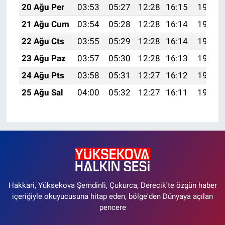
20 Ağu Per
03:53
05:27
12:28
16:15
19:19
21 Ağu Cum
03:54
05:28
12:28
16:14
19:18
22 Ağu Cts
03:55
05:29
12:28
16:14
19:16
23 Ağu Paz
03:57
05:30
12:28
16:13
19:15
24 Ağu Pts
03:58
05:31
12:27
16:12
19:13
25 Ağu Sal
04:00
05:32
12:27
16:11
19:12
Hakkari, Yüksekova Şemdinli, Çukurca, Derecik'te özgün haber
içeriğiyle okuyucusuna hitap eden, bölge'den Dünyaya açılan
pencere