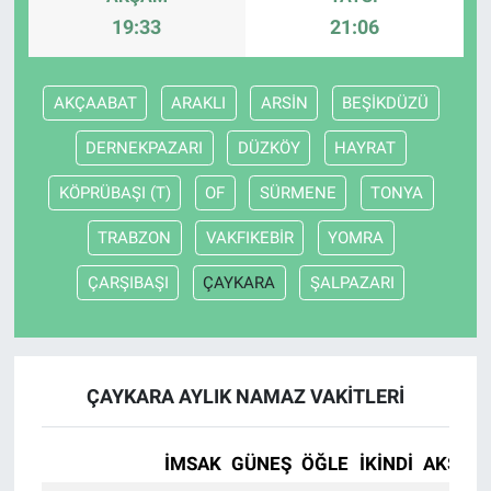
19:33
21:06
AKÇAABAT
ARAKLI
ARSİN
BEŞİKDÜZÜ
DERNEKPAZARI
DÜZKÖY
HAYRAT
KÖPRÜBAŞI (T)
OF
SÜRMENE
TONYA
TRABZON
VAKFIKEBİR
YOMRA
ÇARŞIBAŞI
ÇAYKARA
ŞALPAZARI
ÇAYKARA AYLIK NAMAZ VAKITLERI
İMSAK
GÜNEŞ
ÖĞLE
İKINDI
AKŞAM