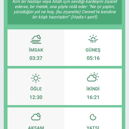
Kim bir hastayı veya Allah için sevdiği kardeşini ziyaret
ederse, bir melek, ona şöyle nidâ eder: "Ne iyi yaptın,
yürüdüğün yol ne hoş, (bu ziyaretle) Cennet'te kendine
bir köşk hazırladın!" (Hadis-i şerif)
İMSAK
GÜNEŞ
03:37
05:16
ÖĞLE
İKINDI
12:30
16:21
AKŞAM
YATSI