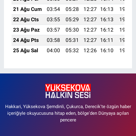
21 Ağu Cum
03:54
05:28
12:27
16:13
19:17
22 Ağu Cts
03:55
05:29
12:27
16:13
19:15
23 Ağu Paz
03:57
05:30
12:27
16:12
19:14
24 Ağu Pts
03:58
05:31
12:27
16:11
19:12
25 Ağu Sal
04:00
05:32
12:26
16:10
19:11
Hakkari, Yüksekova Şemdinli, Çukurca, Derecik'te özgün haber
içeriğiyle okuyucusuna hitap eden, bölge'den Dünyaya açılan
pencere