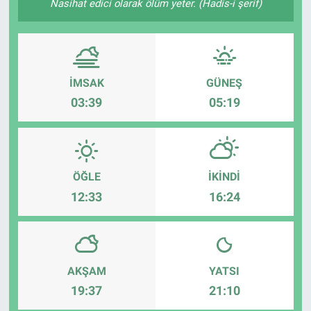
Nasihat edici olarak ölüm yeter. (Hadis-i şerif)
İMSAK
GÜNEŞ
03:39
05:19
ÖĞLE
İKINDI
12:33
16:24
AKŞAM
YATSI
19:37
21:10