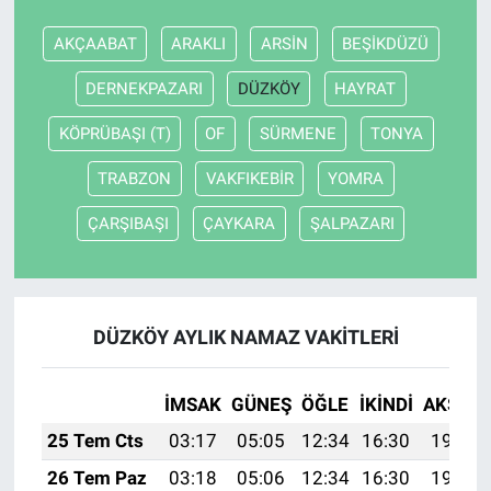
AKÇAABAT
ARAKLI
ARSİN
BEŞİKDÜZÜ
DERNEKPAZARI
DÜZKÖY
HAYRAT
KÖPRÜBAŞI (T)
OF
SÜRMENE
TONYA
TRABZON
VAKFIKEBİR
YOMRA
ÇARŞIBAŞI
ÇAYKARA
ŞALPAZARI
DÜZKÖY AYLIK NAMAZ VAKITLERI
İMSAK
GÜNEŞ
ÖĞLE
İKINDI
AKŞAM
25 Tem Cts
03:17
05:05
12:34
16:30
19:53
26 Tem Paz
03:18
05:06
12:34
16:30
19:52