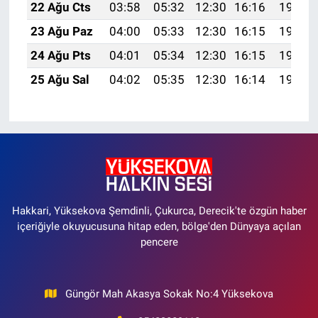
22 Ağu Cts
03:58
05:32
12:30
16:16
19:19
23 Ağu Paz
04:00
05:33
12:30
16:15
19:17
24 Ağu Pts
04:01
05:34
12:30
16:15
19:16
25 Ağu Sal
04:02
05:35
12:30
16:14
19:14
Hakkari, Yüksekova Şemdinli, Çukurca, Derecik'te özgün haber
içeriğiyle okuyucusuna hitap eden, bölge'den Dünyaya açılan
pencere
Güngör Mah Akasya Sokak No:4 Yüksekova