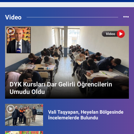
Video
DYK Kursları Dar Gelirli Öğrencilerin
Umudu Oldu
Vali Taşyapan, Heyelan Bölgesinde
İncelemelerde Bulundu