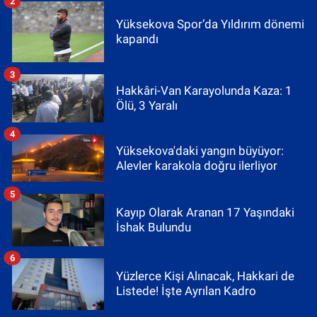
2
Yüksekova Spor’da Yıldırım dönemi
kapandı
3
Hakkâri-Van Karayolunda Kaza: 1
Ölü, 3 Yaralı
4
Yüksekova'daki yangın büyüyor:
Alevler karakola doğru ilerliyor
5
Kayıp Olarak Aranan 17 Yaşındaki
İshak Bulundu
6
Yüzlerce Kişi Alınacak, Hakkari de
Listede! İşte Ayrılan Kadro