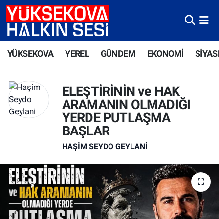
Yüksekova Nöbetçi Eczaneler
YÜKSEKOVA
YEREL
GÜNDEM
EKONOMİ
SİYAS
Yüksekova Hava Durumu
Yüksekova Trafik Yoğunluk Haritası
ELEŞTİRİNİN ve HAK
ARAMANIN OLMADIĞI
Süper Lig Puan Durumu ve Fikstür
YERDE PUTLAŞMA
BAŞLAR
Tüm Manşetler
HAŞIM SEYDO GEYLANI
Son Dakika Haberleri
Haber Arşivi