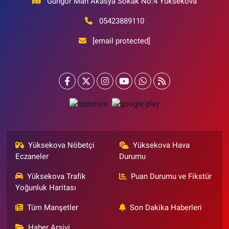
Güngör Mah Akasya Sokak No:4 Yüksekova
05423889110
[email protected]
Yüksekova Nöbetçi
Yüksekova Hava
Eczaneler
Durumu
Yüksekova Trafik
Puan Durumu ve Fikstür
Yoğunluk Haritası
Tüm Manşetler
Son Dakika Haberleri
Haber Arşivi