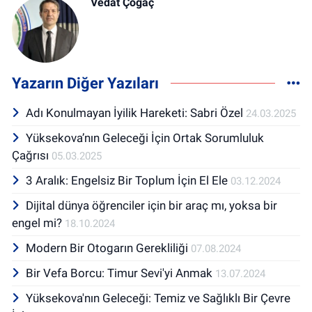
Vedat Çoğaç
Yazarın Diğer Yazıları
Adı Konulmayan İyilik Hareketi: Sabri Özel
24.03.2025
Yüksekova’nın Geleceği İçin Ortak Sorumluluk
Çağrısı
05.03.2025
3 Aralık: Engelsiz Bir Toplum İçin El Ele
03.12.2024
Dijital dünya öğrenciler için bir araç mı, yoksa bir
engel mi?
18.10.2024
Modern Bir Otogarın Gerekliliği
07.08.2024
Bir Vefa Borcu: Timur Sevi'yi Anmak
13.07.2024
Yüksekova'nın Geleceği: Temiz ve Sağlıklı Bir Çevre