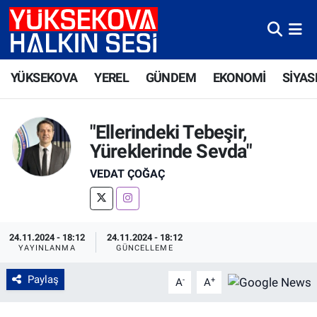
Yüksekova Nöbetçi Eczaneler
YÜKSEKOVA
YEREL
GÜNDEM
EKONOMİ
SİYAS
Yüksekova Hava Durumu
Yüksekova Trafik Yoğunluk Haritası
"Ellerindeki Tebeşir,
Yüreklerinde Sevda"
Süper Lig Puan Durumu ve Fikstür
VEDAT ÇOĞAÇ
Tüm Manşetler
Son Dakika Haberleri
24.11.2024 - 18:12
24.11.2024 - 18:12
YAYINLANMA
GÜNCELLEME
Haber Arşivi
Paylaş
-
+
A
A