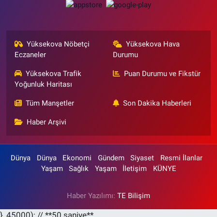
Yüksekova Nöbetçi
Yüksekova Hava
Eczaneler
Durumu
Yüksekova Trafik
Puan Durumu ve Fikstür
Yoğunluk Haritası
Tüm Manşetler
Son Dakika Haberleri
Haber Arşivi
Dünya
Dünya
Ekonomi
Gündem
Siyaset
Resmi İlanlar
Yaşam
Sağlık
Yaşam
İletişim
KÜNYE
Haber Yazılımı:
TE Bilişim
}, 45000); // **50 saniye**