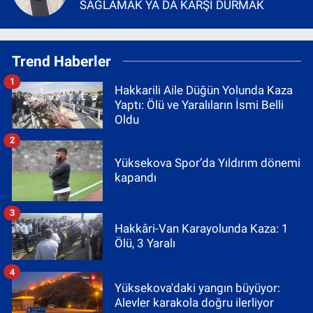
SAĞLAMAK YA DA KARŞI DURMAK
Trend Haberler
1
Hakkarili Aile Düğün Yolunda Kaza
Yaptı: Ölü ve Yaralıların İsmi Belli
Oldu
2
Yüksekova Spor’da Yıldırım dönemi
kapandı
3
Hakkâri-Van Karayolunda Kaza: 1
Ölü, 3 Yaralı
4
Yüksekova'daki yangın büyüyor:
Alevler karakola doğru ilerliyor