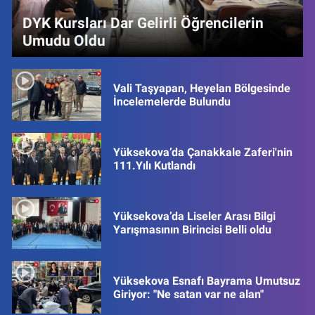
DYK Kursları Dar Gelirli Öğrencilerin
Umudu Oldu
Vali Taşyapan, Heyelan Bölgesinde
İncelemelerde Bulundu
Yüksekova’da Çanakkale Zaferi'nin
111.Yılı Kutlandı
Yüksekova’da Liseler Arası Bilgi
Yarışmasının Birincisi Belli oldu
Yüksekova Esnafı Bayrama Umutsuz
Giriyor: "Ne satan var ne alan"