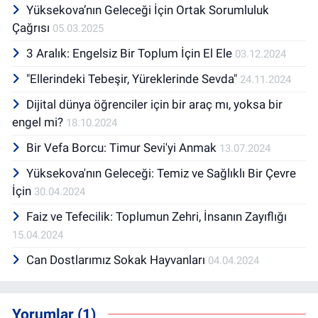
Yüksekova’nın Geleceği İçin Ortak Sorumluluk
Çağrısı
05.03.2025
3 Aralık: Engelsiz Bir Toplum İçin El Ele
03.12.2024
"Ellerindeki Tebeşir, Yüreklerinde Sevda"
24.11.2024
Dijital dünya öğrenciler için bir araç mı, yoksa bir
engel mi?
18.10.2024
Bir Vefa Borcu: Timur Sevi'yi Anmak
13.07.2024
Yüksekova'nın Geleceği: Temiz ve Sağlıklı Bir Çevre
İçin
30.04.2024
Faiz ve Tefecilik: Toplumun Zehri, İnsanın Zayıflığı
15.04.2024
Can Dostlarımız Sokak Hayvanları
04.04.2024
Yorumlar (1)