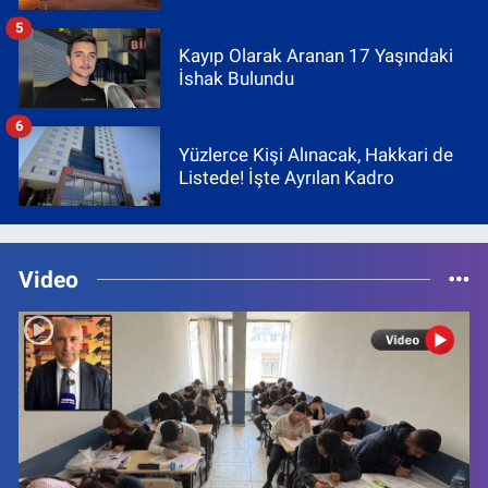
5
Kayıp Olarak Aranan 17 Yaşındaki
İshak Bulundu
6
Yüzlerce Kişi Alınacak, Hakkari de
Listede! İşte Ayrılan Kadro
Video