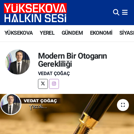
Yüksekova Nöbetçi Eczaneler
YÜKSEKOVA
YEREL
GÜNDEM
EKONOMİ
SİYAS
Yüksekova Hava Durumu
Yüksekova Trafik Yoğunluk Haritası
Modern Bir Otogarın
Gerekliliği
Süper Lig Puan Durumu ve Fikstür
VEDAT ÇOĞAÇ
Tüm Manşetler
Son Dakika Haberleri
Haber Arşivi