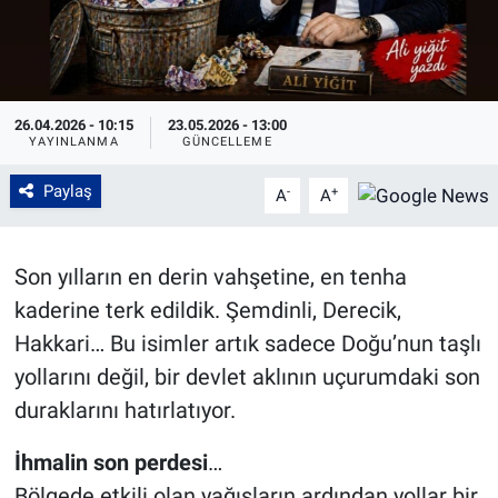
26.04.2026 - 10:15
23.05.2026 - 13:00
YAYINLANMA
GÜNCELLEME
Paylaş
-
+
A
A
Son yılların en derin vahşetine, en tenha
kaderine terk edildik. Şemdinli, Derecik,
Hakkari… Bu isimler artık sadece Doğu’nun taşlı
yollarını değil, bir devlet aklının uçurumdaki son
duraklarını hatırlatıyor.
İhmalin
son
perdesi
…
Bölgede etkili olan yağışların ardından yollar bir