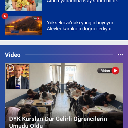
Altın fiyatlarında 5 ay sonra bir ilk
6
Yüksekova'daki yangın büyüyor:
Alevler karakola doğru ilerliyor
Video
DYK Kursları Dar Gelirli Öğrencilerin
Umudu Oldu