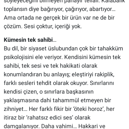
söyleyeceğini bilmeyen panayır tellalı. Kalabalık
toplansın diye bağırıyor, çağırıyor, abartıyor…
Ama ortada ne gerçek bir ürün var ne de bir
çözüm. Sesi çoktur, içeriği yok.
Kümesin
tek
sahibi
…
Bu dil, bir siyaset üslubundan çok bir tahakküm
psikolojisini ele veriyor. Kendisini kümesin tek
sahibi, tek sesi ve tek hakikati olarak
konumlandıran bu anlayış; eleştiriyi rakiplik,
farklı sesleri tehdit olarak okuyor. Sınırlarını
kendisi çizen, o sınırlara başkasının
yaklaşmasına dahi tahammül etmeyen bir
zihniyet… Her farklı fikir bir ‘öteki horoz’, her
itiraz bir ‘rahatsız edici ses’ olarak
damgalanıyor. Daha vahimi… Hakkari ve