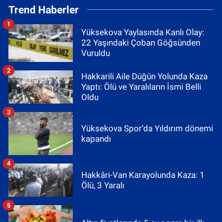
Trend Haberler
1
Yüksekova Yaylasında Kanlı Olay:
22 Yaşındaki Çoban Göğsünden
Vuruldu
2
Hakkarili Aile Düğün Yolunda Kaza
Yaptı: Ölü ve Yaralıların İsmi Belli
Oldu
3
Yüksekova Spor’da Yıldırım dönemi
kapandı
4
Hakkâri-Van Karayolunda Kaza: 1
Ölü, 3 Yaralı
5