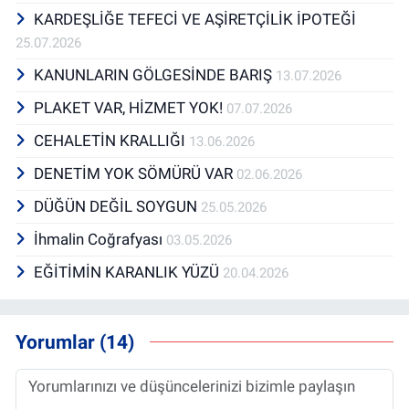
KARDEŞLİĞE TEFECİ VE AŞİRETÇİLİK İPOTEĞİ
25.07.2026
KANUNLARIN GÖLGESİNDE BARIŞ
13.07.2026
PLAKET VAR, HİZMET YOK!
07.07.2026
CEHALETİN KRALLIĞI
13.06.2026
DENETİM YOK SÖMÜRÜ VAR
02.06.2026
DÜĞÜN DEĞİL SOYGUN
25.05.2026
İhmalin Coğrafyası
03.05.2026
EĞİTİMİN KARANLIK YÜZÜ
20.04.2026
Yorumlar (14)