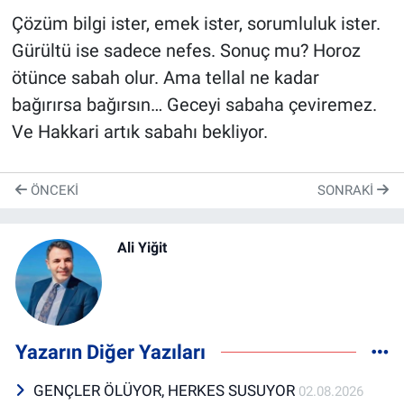
Çözüm bilgi ister, emek ister, sorumluluk ister.
Gürültü ise sadece nefes. Sonuç mu? Horoz
ötünce sabah olur. Ama tellal ne kadar
bağırırsa bağırsın… Geceyi sabaha çeviremez.
Ve Hakkari artık sabahı bekliyor.
ÖNCEKI
SONRAKI
Ali Yiğit
Yazarın Diğer Yazıları
GENÇLER ÖLÜYOR, HERKES SUSUYOR
02.08.2026