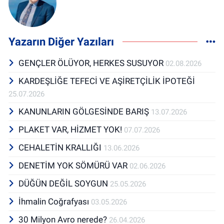
Yazarın Diğer Yazıları
GENÇLER ÖLÜYOR, HERKES SUSUYOR
02.08.2026
KARDEŞLİĞE TEFECİ VE AŞİRETÇİLİK İPOTEĞİ
25.07.2026
KANUNLARIN GÖLGESİNDE BARIŞ
13.07.2026
PLAKET VAR, HİZMET YOK!
07.07.2026
CEHALETİN KRALLIĞI
13.06.2026
DENETİM YOK SÖMÜRÜ VAR
02.06.2026
DÜĞÜN DEĞİL SOYGUN
25.05.2026
İhmalin Coğrafyası
03.05.2026
30 Milyon Avro nerede?
26.04.2026