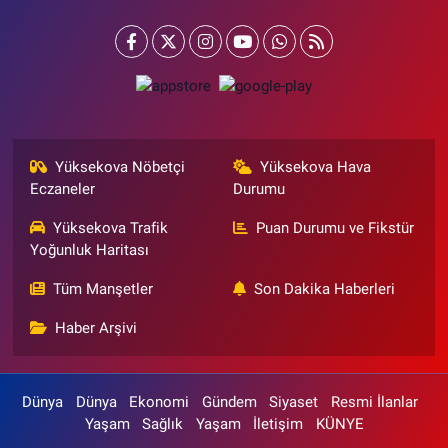
Yüksekova Nöbetçi
Yüksekova Hava
Eczaneler
Durumu
Yüksekova Trafik
Puan Durumu ve Fikstür
Yoğunluk Haritası
Tüm Manşetler
Son Dakika Haberleri
Haber Arşivi
Dünya
Dünya
Ekonomi
Gündem
Siyaset
Resmi İlanlar
Yaşam
Sağlık
Yaşam
İletişim
KÜNYE