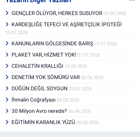
GENÇLER ÖLÜYOR, HERKES SUSUYOR
02.08.2026
KARDEŞLİĞE TEFECİ VE AŞİRETÇİLİK İPOTEĞİ
25.07.2026
KANUNLARIN GÖLGESİNDE BARIŞ
13.07.2026
PLAKET VAR, HİZMET YOK!
07.07.2026
CEHALETİN KRALLIĞI
13.06.2026
DENETİM YOK SÖMÜRÜ VAR
02.06.2026
DÜĞÜN DEĞİL SOYGUN
25.05.2026
İhmalin Coğrafyası
03.05.2026
30 Milyon Avro nerede?
26.04.2026
EĞİTİMİN KARANLIK YÜZÜ
20.04.2026