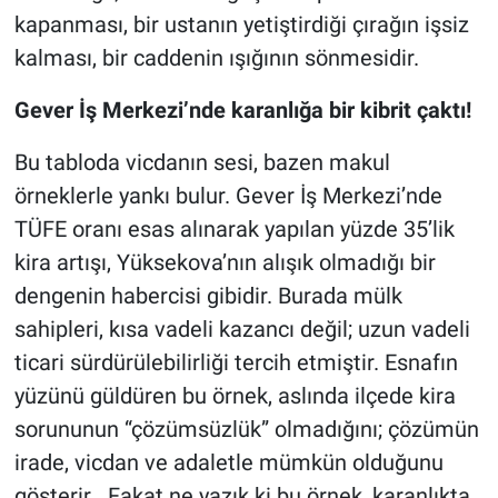
kapanması, bir ustanın yetiştirdiği çırağın işsiz
kalması, bir caddenin ışığının sönmesidir.
Gever İş Merkezi’nde karanlığa bir kibrit çaktı!
Bu tabloda vicdanın sesi, bazen makul
örneklerle yankı bulur. Gever İş Merkezi’nde
TÜFE oranı esas alınarak yapılan yüzde 35’lik
kira artışı, Yüksekova’nın alışık olmadığı bir
dengenin habercisi gibidir. Burada mülk
sahipleri, kısa vadeli kazancı değil; uzun vadeli
ticari sürdürülebilirliği tercih etmiştir. Esnafın
yüzünü güldüren bu örnek, aslında ilçede kira
sorununun “çözümsüzlük” olmadığını; çözümün
irade, vicdan ve adaletle mümkün olduğunu
gösterir . Fakat ne yazık ki bu örnek, karanlıkta