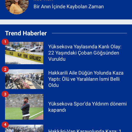
Bir Anın İçinde Kaybolan Zaman
Trend Haberler
1
Yüksekova Yaylasında Kanlı Olay:
22 Yaşındaki Çoban Göğsünden
Vuruldu
2
Hakkarili Aile Düğün Yolunda Kaza
Yaptı: Ölü ve Yaralıların İsmi Belli
Oldu
3
Yüksekova Spor’da Yıldırım dönemi
kapandı
4
Hakkâri-Van Karayolunda Kaza: 1