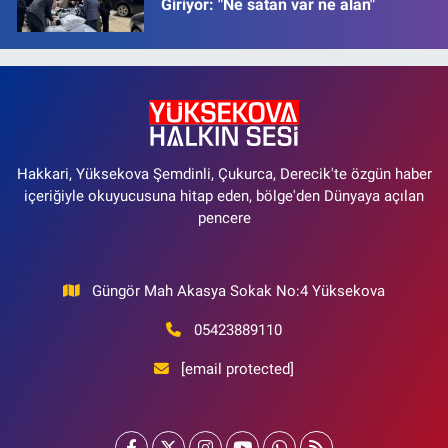
Giriyor: "Ne satan var ne alan"
Hakkari, Yüksekova Şemdinli, Çukurca, Derecik'te özgün haber
içeriğiyle okuyucusuna hitap eden, bölge'den Dünyaya açılan
pencere
Güngör Mah Akasya Sokak No:4 Yüksekova
05423889110
[email protected]