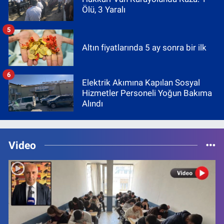
Ölü, 3 Yaralı
5
Altın fiyatlarında 5 ay sonra bir ilk
6
Elektrik Akımına Kapılan Sosyal
Hizmetler Personeli Yoğun Bakıma
Alındı
Video