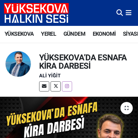
Yüksekova Nöbetçi Eczaneler
YÜKSEKOVA
YEREL
GÜNDEM
EKONOMİ
SİYAS
Yüksekova Hava Durumu
Yüksekova Trafik Yoğunluk Haritası
YÜKSEKOVA’DA ESNAFA
KİRA DARBESİ
Süper Lig Puan Durumu ve Fikstür
ALI YIĞIT
Tüm Manşetler
Son Dakika Haberleri
Haber Arşivi