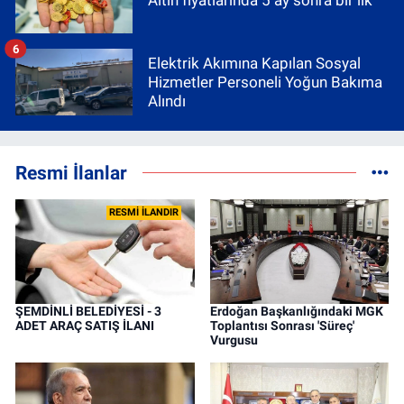
Altın fiyatlarında 5 ay sonra bir ilk
6
Elektrik Akımına Kapılan Sosyal
Hizmetler Personeli Yoğun Bakıma
Alındı
Resmi İlanlar
RESMİ İLANDIR
ŞEMDİNLİ BELEDİYESİ - 3
Erdoğan Başkanlığındaki MGK
ADET ARAÇ SATIŞ İLANI
Toplantısı Sonrası 'Süreç'
Vurgusu