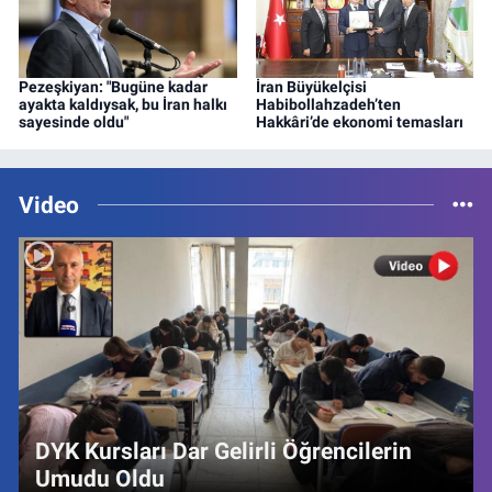
Pezeşkiyan: "Bugüne kadar
İran Büyükelçisi
ayakta kaldıysak, bu İran halkı
Habibollahzadeh’ten
sayesinde oldu"
Hakkâri’de ekonomi temasları
Video
DYK Kursları Dar Gelirli Öğrencilerin
Umudu Oldu