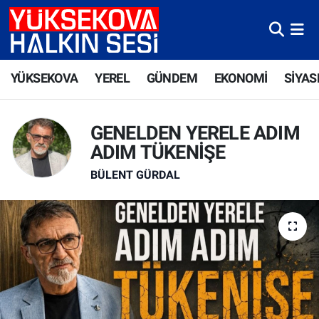
Yüksekova Nöbetçi Eczaneler
YÜKSEKOVA
YEREL
GÜNDEM
EKONOMİ
SİYAS
Yüksekova Hava Durumu
Yüksekova Trafik Yoğunluk Haritası
GENELDEN YERELE ADIM
ADIM TÜKENİŞE
Süper Lig Puan Durumu ve Fikstür
BÜLENT GÜRDAL
Tüm Manşetler
Son Dakika Haberleri
Haber Arşivi