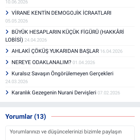
10.06.2026
VİRANE KENTİN DEMOGOJİK İCRAATLARI
05.05.2026
BÜYÜK HESAPLARIN KÜÇÜK FİGÜRÜ (HAKKÂRİ
LOBİSİ)
24.04.2026
AHLAKİ ÇÖKÜŞ YUKARIDAN BAŞLAR
16.04.2026
NEREYE ODAKLANALIM?
01.04.2026
Kuralsız Savaşın Öngörülemeyen Gerçekleri
24.03.2026
Karanlık Gezegenin Nurani Dervişleri
07.02.2026
Yorumlar (13)