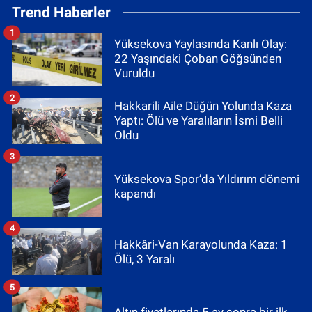
Trend Haberler
1
Yüksekova Yaylasında Kanlı Olay:
22 Yaşındaki Çoban Göğsünden
Vuruldu
2
Hakkarili Aile Düğün Yolunda Kaza
Yaptı: Ölü ve Yaralıların İsmi Belli
Oldu
3
Yüksekova Spor’da Yıldırım dönemi
kapandı
4
Hakkâri-Van Karayolunda Kaza: 1
Ölü, 3 Yaralı
5