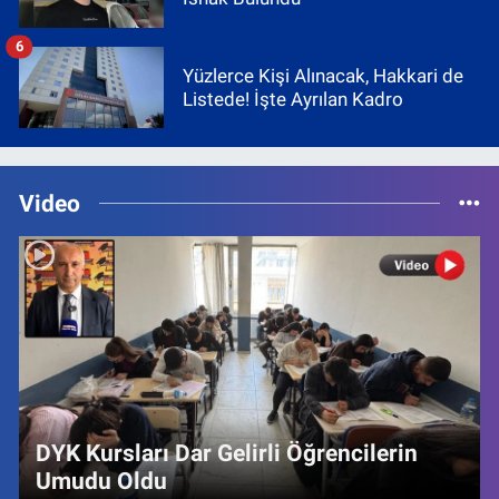
6
Yüzlerce Kişi Alınacak, Hakkari de
Listede! İşte Ayrılan Kadro
Video
DYK Kursları Dar Gelirli Öğrencilerin
Umudu Oldu