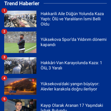
Trend Haberler
1
Hakkarili Aile Düğün Yolunda Kaza
Yaptı: Ölü ve Yaralıların İsmi Belli
Oldu
2
Yüksekova Spor’da Yıldırım dönemi
kapandı
3
Hakkâri-Van Karayolunda Kaza: 1
Ölü, 3 Yaralı
4
Yüksekova'daki yangın büyüyor:
Alevler karakola doğru ilerliyor
5
Kayıp Olarak Aranan 17 Yaşındaki
İshak Bulundu