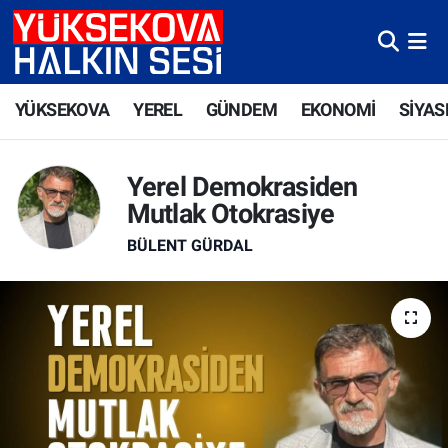
Yüksekova Nöbetçi Eczaneler
YÜKSEKOVA
YEREL
GÜNDEM
EKONOMİ
SİYAS
Yüksekova Hava Durumu
Yüksekova Trafik Yoğunluk Haritası
Yerel Demokrasiden
Mutlak Otokrasiye
Süper Lig Puan Durumu ve Fikstür
BÜLENT GÜRDAL
Tüm Manşetler
Son Dakika Haberleri
Haber Arşivi