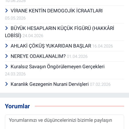
10.06.2026
VİRANE KENTİN DEMOGOJİK İCRAATLARI
05.05.2026
BÜYÜK HESAPLARIN KÜÇÜK FİGÜRÜ (HAKKÂRİ
LOBİSİ)
24.04.2026
AHLAKİ ÇÖKÜŞ YUKARIDAN BAŞLAR
16.04.2026
NEREYE ODAKLANALIM?
01.04.2026
Kuralsız Savaşın Öngörülemeyen Gerçekleri
24.03.2026
Karanlık Gezegenin Nurani Dervişleri
07.02.2026
Yorumlar